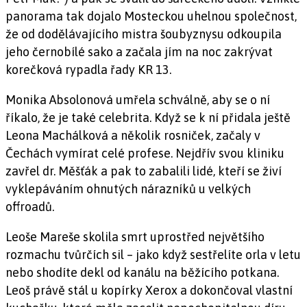
panorama tak dojalo Mosteckou uhelnou společnost,
že od dodělávajícího mistra šoubyznysu odkoupila
jeho černobílé sako a začala jím na noc zakrývat
korečková rypadla řady KR 13.
Monika Absolonová umřela schválně, aby se o ní
říkalo, že je také celebrita. Když se k ní přidala ještě
Leona Machálková a několik rosniček, začaly v
Čechách vymírat celé profese. Nejdřív svou kliniku
zavřel dr. Měšťák a pak to zabalili lidé, kteří se živí
vyklepáváním ohnutých nárazníků u velkých
offroadů.
Leoše Mareše skolila smrt uprostřed největšího
rozmachu tvůrčích sil – jako když sestřelíte orla v letu
nebo shodíte dekl od kanálu na běžícího potkana.
Leoš právě stál u kopírky Xerox a dokončoval vlastní