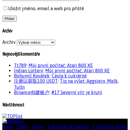
Uložit jméno, email a web pro příště
Archiv
Archiv
Nejnovější komentáře
Tt789
:
Můj první počítač: Atari 800 XE
Indian Lottery
:
Můj první počítač: Atari 800 XE
Bohumil Kovářek
:
Cesta k cukrárně
注册以获取100 USDT
:
Tip na výlet: Aggstein, Melk,
Tulln
Binance创建账户
:
#17 Severní vítr je krutý
Návštěvnost
Katar
|
Cesty
|
Fotky
|
Cyklistika a triatlon
|
Čtenářský deník