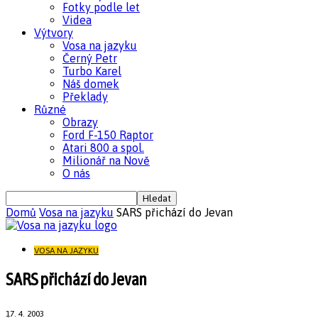
Fotky podle let
Videa
Výtvory
Vosa na jazyku
Černý Petr
Turbo Karel
Náš domek
Překlady
Různé
Obrazy
Ford F-150 Raptor
Atari 800 a spol.
Milionář na Nově
O nás
Domů
Vosa na jazyku
SARS přichází do Jevan
VOSA NA JAZYKU
SARS přichází do Jevan
17. 4. 2003