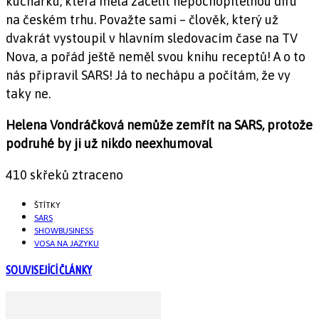
kuchařku, která měla zacelit nepochopitelnou díru
na českém trhu. Považte sami – člověk, který už
dvakrát vystoupil v hlavním sledovacím čase na TV
Nova, a pořád ještě neměl svou knihu receptů! A o to
nás připravil SARS! Já to nechápu a počítám, že vy
taky ne.
Helena Vondráčková nemůže zemřít na SARS, protože
podruhé by ji už nikdo neexhumoval
410 skřeků ztraceno
ŠTÍTKY
SARS
SHOWBUSINESS
VOSA NA JAZYKU
SOUVISEJÍCÍ ČLÁNKY