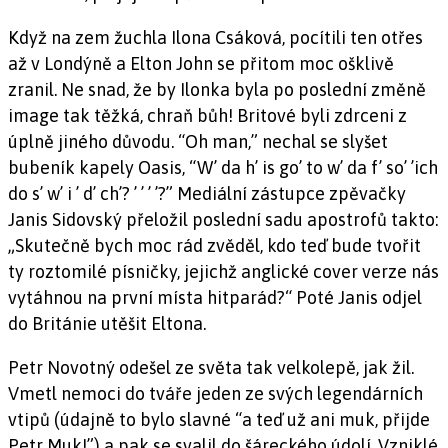
Když na zem žuchla Ilona Csáková, pocítili ten otřes
až v Londýně a Elton John se přitom moc ošklivě
zranil. Ne snad, že by Ilonka byla po poslední změně
image tak těžká, chraň bůh! Britové byli zdrceni z
úplně jiného důvodu. “Oh man,” nechal se slyšet
bubeník kapely Oasis, “W’ da h’ is go’ to w’ da f’ so’ ’ich
do s’ w’ i ’ d’ ch’? ’ ’ ’ ’?” Mediální zástupce zpěvačky
Janis Sidovský přeložil poslední sadu apostrofů takto:
„Skutečně bych moc rád zvěděl, kdo teď bude tvořit
ty roztomilé písničky, jejichž anglické cover verze nás
vytáhnou na první místa hitparád?“ Poté Janis odjel
do Británie utěšit Eltona.
Petr Novotný odešel ze světa tak velkolepě, jak žil.
Vmetl nemoci do tváře jeden ze svých legendárních
vtipů (údajně to bylo slavné “a teď už ani muk, přijde
Petr Muk!”) a pak se svalil do šáreckého údolí. Vzniklé