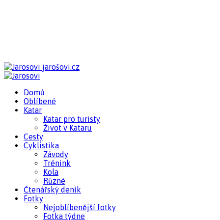
jarošovi.cz
Domů
Oblíbené
Katar
Katar pro turisty
Život v Kataru
Cesty
Cyklistika
Závody
Trénink
Kola
Různé
Čtenářský deník
Fotky
Nejoblíbenější fotky
Fotka týdne