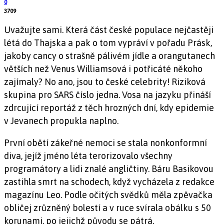
0
3709
Uvažujte sami. Která část české populace nejčastěji
létá do Thajska a pak o tom vypráví v pořadu Prásk,
jakoby cancy o strašně pálivém jídle a orangutanech
větších než Venus Williamsová i potřicáté někoho
zajímaly? No ano, jsou to české celebrity! Riziková
skupina pro SARS číslo jedna. Vosa na jazyku přináší
zdrcující reportáž z těch hrozných dní, kdy epidemie
v Jevanech propukla naplno.
První obětí zákeřné nemoci se stala nonkonformní
diva, jejíž jméno léta terorizovalo všechny
programátory a lidi znalé angličtiny. Báru Basikovou
zastihla smrt na schodech, když vycházela z redakce
magazínu Leo. Podle očitých svědků měla zpěvačka
obličej zrůzněný bolestí a v ruce svírala obálku s 50
korunami, po jejichž původu se pátrá.