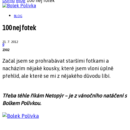
Domů
Blog
100 nej fotek
BLOG
100 nej fotek
21. 7. 2012
0
2302
Začal jsem se prohrabávat staršími fotkami a
nacházím nějaké kousky, které jsem vloni úplně
přehlíd, ale které se mi z nějakého důvodu líbí.
Třeba téhle říkám Netopýr – je z vánočního natáčení s
Bolkem Polívkou.