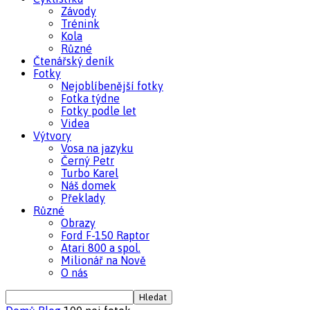
Závody
Trénink
Kola
Různé
Čtenářský deník
Fotky
Nejoblíbenější fotky
Fotka týdne
Fotky podle let
Videa
Výtvory
Vosa na jazyku
Černý Petr
Turbo Karel
Náš domek
Překlady
Různé
Obrazy
Ford F-150 Raptor
Atari 800 a spol.
Milionář na Nově
O nás