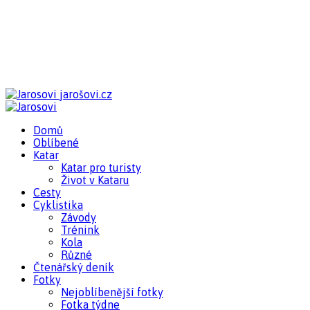
jarošovi.cz
Domů
Oblíbené
Katar
Katar pro turisty
Život v Kataru
Cesty
Cyklistika
Závody
Trénink
Kola
Různé
Čtenářský deník
Fotky
Nejoblíbenější fotky
Fotka týdne