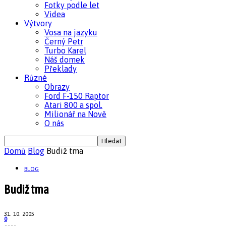
Fotky podle let
Videa
Výtvory
Vosa na jazyku
Černý Petr
Turbo Karel
Náš domek
Překlady
Různé
Obrazy
Ford F-150 Raptor
Atari 800 a spol.
Milionář na Nově
O nás
Domů
Blog
Budiž tma
BLOG
Budiž tma
31. 10. 2005
0