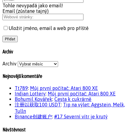
Tohle nevypadá jako email!
Email (zůstane tajný)
Uložit jméno, email a web pro příště
Archiv
Archiv
Nejnovější komentáře
Tt789
:
Můj první počítač: Atari 800 XE
Indian Lottery
:
Můj první počítač: Atari 800 XE
Bohumil Kovářek
:
Cesta k cukrárně
注册以获取100 USDT
:
Tip na výlet: Aggstein, Melk,
Tulln
Binance创建账户
:
#17 Severní vítr je krutý
Návštěvnost