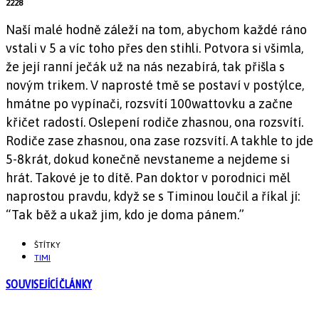
2228
Naší malé hodně záleží na tom, abychom každé ráno
vstali v 5 a víc toho přes den stihli. Potvora si všimla,
že její ranní ječák už na nás nezabírá, tak přišla s
novým trikem. V naprosté tmě se postaví v postýlce,
hmátne po vypínači, rozsvítí 100wattovku a začne
křičet radostí. Oslepení rodiče zhasnou, ona rozsvítí.
Rodiče zase zhasnou, ona zase rozsvítí. A takhle to jde
5-8krát, dokud konečně nevstaneme a nejdeme si
hrát. Takové je to dítě. Pan doktor v porodnici měl
naprostou pravdu, když se s Timinou loučil a říkal jí:
“Tak běž a ukaž jim, kdo je doma pánem.”
ŠTÍTKY
TIMI
SOUVISEJÍCÍ ČLÁNKY