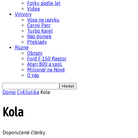
Fotky podle let
Videa
Výtvory
Vosa na jazyku
Černý Petr
Turbo Karel
Náš domek
Překlady
Různé
Obrazy
Ford F-150 Raptor
Atari 800 a spol.
Milionář na Nově
O nás
Domů
Cyklistika
Kola
Kola
Doporučené články