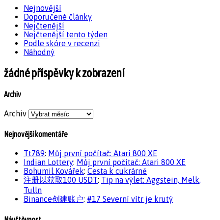
Nejnovější
Doporučené články
Nejčtenější
Nejčtenější tento týden
Podle skóre v recenzi
Náhodný
žádné příspěvky k zobrazení
Archiv
Archiv
Nejnovější komentáře
Tt789
:
Můj první počítač: Atari 800 XE
Indian Lottery
:
Můj první počítač: Atari 800 XE
Bohumil Kovářek
:
Cesta k cukrárně
注册以获取100 USDT
:
Tip na výlet: Aggstein, Melk,
Tulln
Binance创建账户
:
#17 Severní vítr je krutý
Návštěvnost