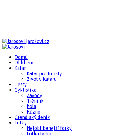
jarošovi.cz
Domů
Oblíbené
Katar
Katar pro turisty
Život v Kataru
Cesty
Cyklistika
Závody
Trénink
Kola
Různé
Čtenářský deník
Fotky
Nejoblíbenější fotky
Fotka týdne