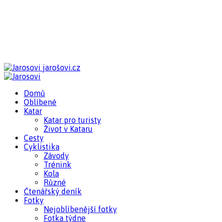
jarošovi.cz
Domů
Oblíbené
Katar
Katar pro turisty
Život v Kataru
Cesty
Cyklistika
Závody
Trénink
Kola
Různé
Čtenářský deník
Fotky
Nejoblíbenější fotky
Fotka týdne