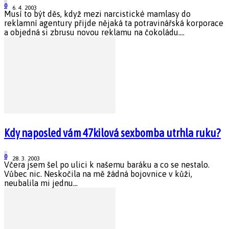
0
6. 4. 2003
Musí to být děs, když mezi narcistické mamlasy do
reklamní agentury přijde nějaká ta potravinářská korporace
a objedná si zbrusu novou reklamu na čokoládu....
Kdy naposled vám 47kilová sexbomba utrhla ruku?
0
28. 3. 2003
Včera jsem šel po ulici k našemu baráku a co se nestalo.
Vůbec nic. Neskočila na mě žádná bojovnice v kůži,
neubalila mi jednu...