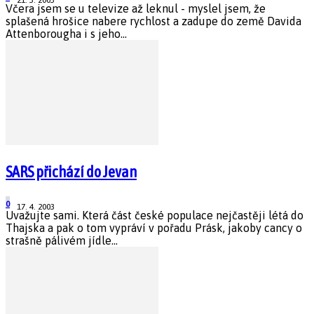
21. 3. 2003
Včera jsem se u televize až leknul - myslel jsem, že
splašená hrošice nabere rychlost a zadupe do země Davida
Attenborougha i s jeho...
SARS přichází do Jevan
0
17. 4. 2003
Uvažujte sami. Která část české populace nejčastěji létá do
Thajska a pak o tom vypráví v pořadu Prásk, jakoby cancy o
strašně pálivém jídle...