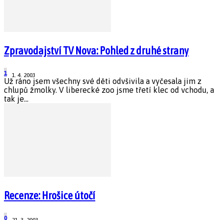
Zpravodajství TV Nova: Pohled z druhé strany
1
1. 4. 2003
Už ráno jsem všechny své děti odvšivila a vyčesala jim z
chlupů žmolky. V liberecké zoo jsme třetí klec od vchodu, a
tak je...
Recenze: Hrošice útočí
0