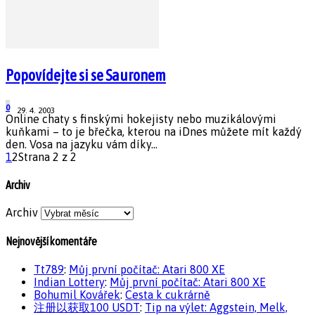
Popovídejte si se Sauronem
0
29. 4. 2003
Online chaty s finskými hokejisty nebo muzikálovými
kuňkami – to je břečka, kterou na iDnes můžete mít každý
den. Vosa na jazyku vám díky...
1
2
Strana 2 z 2
Archiv
Archiv
Nejnovější komentáře
Tt789
:
Můj první počítač: Atari 800 XE
Indian Lottery
:
Můj první počítač: Atari 800 XE
Bohumil Kovářek
:
Cesta k cukrárně
注册以获取100 USDT
:
Tip na výlet: Aggstein, Melk,