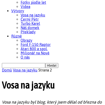
Fotky podle let
Videa
Výtvory
Vosa na jazyku
Černý Petr
Turbo Karel
Náš domek
Překlady
Různé
Obrazy
Ford F-150 Raptor
Atari 800 a spol.
Milionář na Nově
O nás
Domů
Vosa na jazyku
Strana 2
Vosa na jazyku
Vosa na jazyku byl blog, který jsem dělal od března do