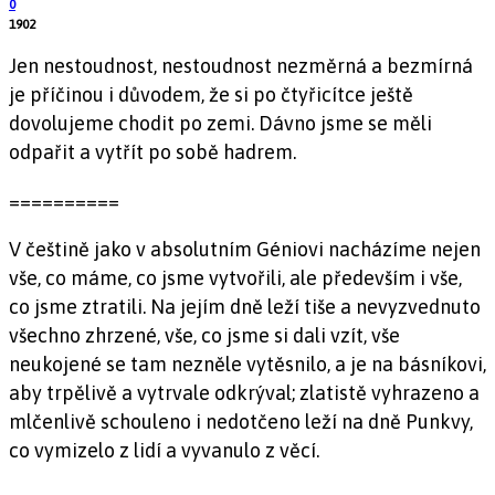
0
1902
Jen nestoudnost, nestoudnost nezměrná a bezmírná
je příčinou i důvodem, že si po čtyřicítce ještě
dovolujeme chodit po zemi. Dávno jsme se měli
odpařit a vytřít po sobě hadrem.
==========
V češtině jako v absolutním Géniovi nacházíme nejen
vše, co máme, co jsme vytvořili, ale především i vše,
co jsme ztratili. Na jejím dně leží tiše a nevyzvednuto
všechno zhrzené, vše, co jsme si dali vzít, vše
neukojené se tam nezněle vytěsnilo, a je na básníkovi,
aby trpělivě a vytrvale odkrýval; zlatistě vyhrazeno a
mlčenlivě schouleno i nedotčeno leží na dně Punkvy,
co vymizelo z lidí a vyvanulo z věcí.