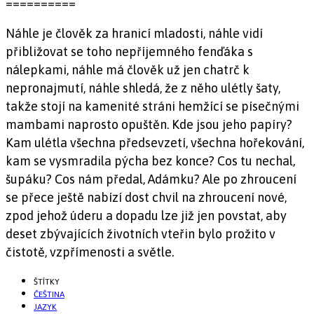
==========
Náhle je člověk za hranicí mladosti, náhle vidí
přibližovat se toho nepříjemného fenďáka s
nálepkami, náhle má člověk už jen chatrč k
nepronajmutí, náhle shledá, že z něho ulétly šaty,
takže stojí na kamenité stráni hemžící se písečnými
mambami naprosto opuštěn. Kde jsou jeho papíry?
Kam ulétla všechna předsevzetí, všechna hořekování,
kam se vysmradila pýcha bez konce? Cos tu nechal,
šupáku? Cos nám předal, Adámku? Ale po zhroucení
se přece ještě nabízí dost chvil na zhroucení nové,
zpod jehož úderu a dopadu lze již jen povstat, aby
deset zbývajících životních vteřin bylo prožito v
čistotě, vzpřímenosti a světle.
ŠTÍTKY
ČEŠTINA
JAZYK