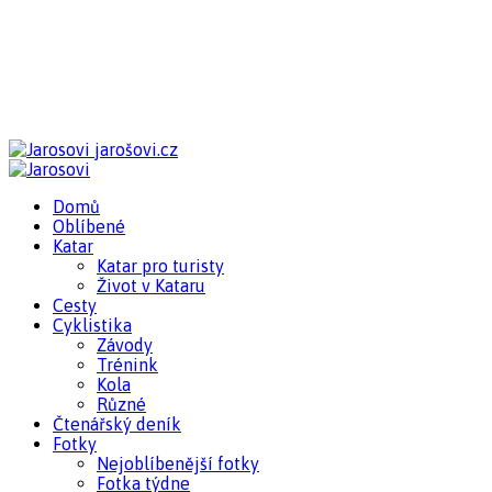
jarošovi.cz
Domů
Oblíbené
Katar
Katar pro turisty
Život v Kataru
Cesty
Cyklistika
Závody
Trénink
Kola
Různé
Čtenářský deník
Fotky
Nejoblíbenější fotky
Fotka týdne