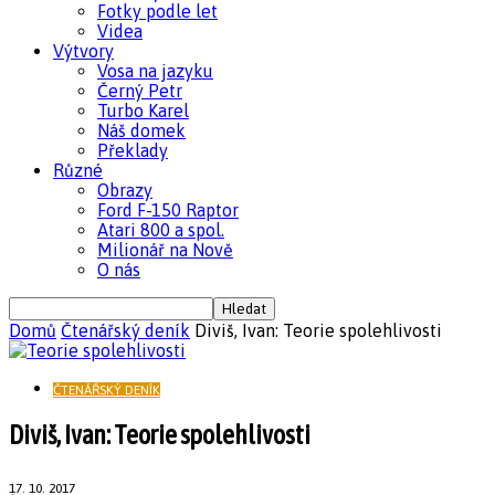
Fotky podle let
Videa
Výtvory
Vosa na jazyku
Černý Petr
Turbo Karel
Náš domek
Překlady
Různé
Obrazy
Ford F-150 Raptor
Atari 800 a spol.
Milionář na Nově
O nás
Domů
Čtenářský deník
Diviš, Ivan: Teorie spolehlivosti
ČTENÁŘSKÝ DENÍK
Diviš, Ivan: Teorie spolehlivosti
17. 10. 2017