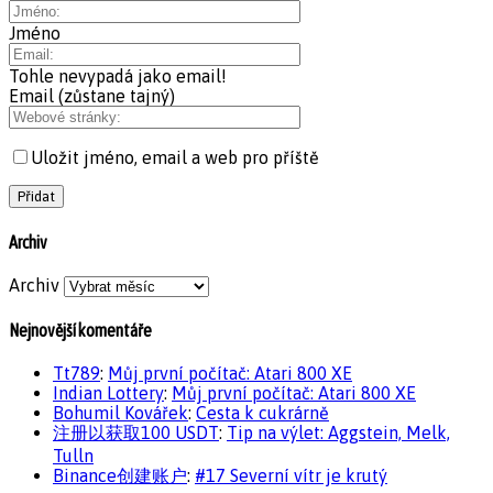
Jméno
Tohle nevypadá jako email!
Email (zůstane tajný)
Uložit jméno, email a web pro příště
Archiv
Archiv
Nejnovější komentáře
Tt789
:
Můj první počítač: Atari 800 XE
Indian Lottery
:
Můj první počítač: Atari 800 XE
Bohumil Kovářek
:
Cesta k cukrárně
注册以获取100 USDT
:
Tip na výlet: Aggstein, Melk,
Tulln
Binance创建账户
:
#17 Severní vítr je krutý