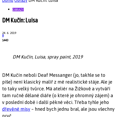
Domů
Obrazy
DM Kučín: Luisa
OBRAZY
DM Kučín: Luisa
24. 6. 2019
0
1443
DM Kučín, Luisa, spray paint, 2019
DM Kučín neboli Deaf Messanger (jo, takhle se to
píše) není klasický malíř z mé realistické stáje. Ale je
to taky velký tvůrce. Má ateliér na Žižkově a vytváří
tam ručně dělané diáře (o které je ohromný zájem) a
v poslední době i další pěkné věci. Třeba tyhle jeho
dřevěné mísy
– hned bych jednu bral, ale jsou všechny
pryč.