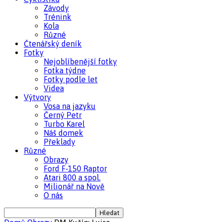
Závody
Trénink
Kola
Různé
Čtenářský deník
Fotky
Nejoblíbenější fotky
Fotka týdne
Fotky podle let
Videa
Výtvory
Vosa na jazyku
Černý Petr
Turbo Karel
Náš domek
Překlady
Různé
Obrazy
Ford F-150 Raptor
Atari 800 a spol.
Milionář na Nově
O nás