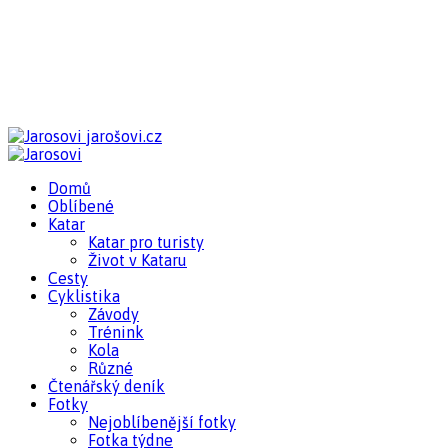
jarošovi.cz
Domů
Oblíbené
Katar
Katar pro turisty
Život v Kataru
Cesty
Cyklistika
Závody
Trénink
Kola
Různé
Čtenářský deník
Fotky
Nejoblíbenější fotky
Fotka týdne