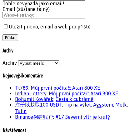
Tohle nevypadá jako email!
Email (zůstane tajný)
Uložit jméno, email a web pro příště
Archiv
Archiv
Nejnovější komentáře
Tt789
:
Můj první počítač: Atari 800 XE
Indian Lottery
:
Můj první počítač: Atari 800 XE
Bohumil Kovářek
:
Cesta k cukrárně
注册以获取100 USDT
:
Tip na výlet: Aggstein, Melk,
Tulln
Binance创建账户
:
#17 Severní vítr je krutý
Návštěvnost