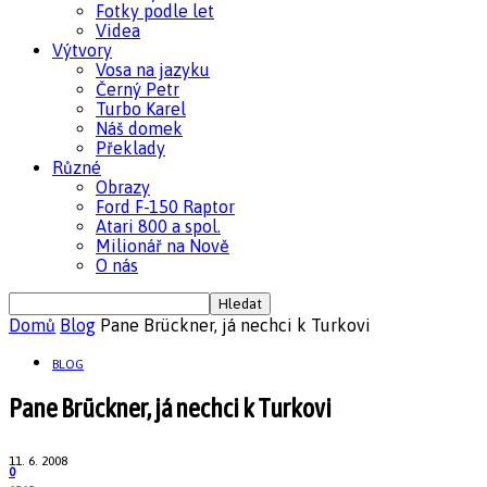
Fotky podle let
Videa
Výtvory
Vosa na jazyku
Černý Petr
Turbo Karel
Náš domek
Překlady
Různé
Obrazy
Ford F-150 Raptor
Atari 800 a spol.
Milionář na Nově
O nás
Domů
Blog
Pane Brückner, já nechci k Turkovi
BLOG
Pane Brückner, já nechci k Turkovi
11. 6. 2008
0