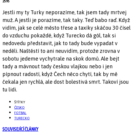
2595
Jestli my ty Turky neporazíme, tak jsem tady mrtvej
muž. A jestli je porazíme, tak taky. Teď babo raď. Když
vidím, jak se celé město třese a taxíky skáčou 30 čísel
do vzduchu pokaždé, když Turecko dá gól, tak si
nedovedu představit, jak to tady bude vypadat v
neděli. Naštěstí to ani neuvidím, protože zrovna v
sobotu jedeme vychytrale na skok domů. Ale bejt
tady a mávnout tady českou vlajkou nebo i jen
pípnout radostí, když Čech něco chytí, tak by mě
čekala jen rychlá, ale dost bolestivá smrt. Takoví jsou
tu lidi.
ŠTÍTKY
ČESKO
FOTBAL
TURECKO
SOUVISEJÍCÍ ČLÁNKY