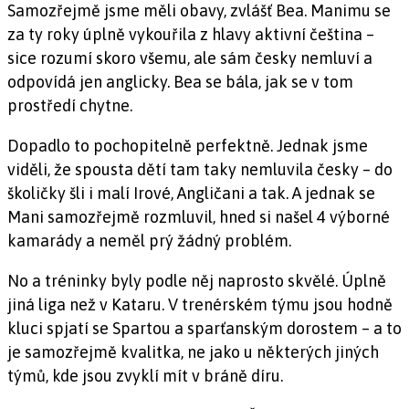
Samozřejmě jsme měli obavy, zvlášť Bea. Manimu se
za ty roky úplně vykouřila z hlavy aktivní čeština –
sice rozumí skoro všemu, ale sám česky nemluví a
odpovídá jen anglicky. Bea se bála, jak se v tom
prostředí chytne.
Dopadlo to pochopitelně perfektně. Jednak jsme
viděli, že spousta dětí tam taky nemluvila česky – do
školičky šli i malí Irové, Angličani a tak. A jednak se
Mani samozřejmě rozmluvil, hned si našel 4 výborné
kamarády a neměl prý žádný problém.
No a tréninky byly podle něj naprosto skvělé. Úplně
jiná liga než v Kataru. V trenérském týmu jsou hodně
kluci spjatí se Spartou a sparťanským dorostem – a to
je samozřejmě kvalitka, ne jako u některých jiných
týmů, kde jsou zvyklí mít v bráně díru.