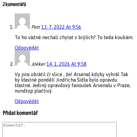
2 komentářů
Petr
13. 7. 2022 At 9:56
To ho vážně nechali chytat v brýlích? To teda koukám.
Odpovědět
Jokker
14. 1. 2026 At 9:58
Vy jste obràtil čí slice , že! Arsenal kdyby vyhràl Tak
by šťastné pondělí Jindřicha Šídla bylo opravdu
šťastné. Jediný opravdový fanoušek Arsenalu v Praze,
nondtop plačtivý.
Odpovědět
Přidat komentář