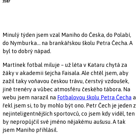
3587
Minulý týden jsem vzal Maniho do Česka, do Polabí,
do Nymburka… na brankářskou školu Petra Čecha. A
byl to dobrý nápad.
Martínek fotbal miluje – už léta v Kataru chytá za
žáky v akademii šejcha Faisala. Ale chtěl jsem, aby
zažil taky voňavou českou trávu, čerstvý vzdoušek,
jiné trenéry a vůbec atmosféru českého tábora. Na
webu jsem narazil na
Fotbalovou školu Petra Čecha
a
řekl jsem si, to by mohlo být ono. Petr Čech je jeden z
nejinteligentnějších sportovců, co jsem kdy viděl, ten
by nepropůjčil své jméno nějakému aušusu. A tak
jsem Maniho přihlásil.