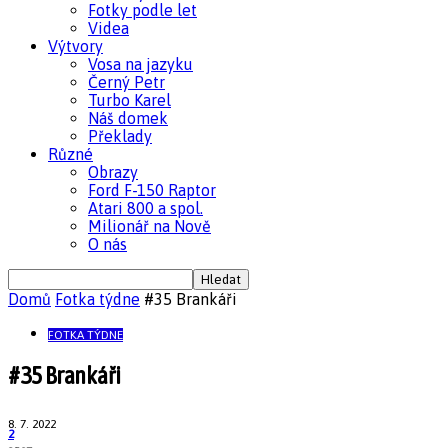
Fotky podle let
Videa
Výtvory
Vosa na jazyku
Černý Petr
Turbo Karel
Náš domek
Překlady
Různé
Obrazy
Ford F-150 Raptor
Atari 800 a spol.
Milionář na Nově
O nás
Domů
Fotka týdne
#35 Brankáři
FOTKA TÝDNE
#35 Brankáři
8. 7. 2022
2