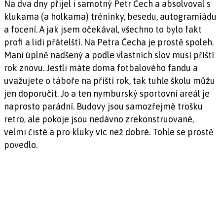
Na dva dny přijel i samotný Petr Čech a absolvoval s
klukama (a holkama) tréninky, besedu, autogramiádu
a focení. A jak jsem očekával, všechno to bylo fakt
profi a lidi přátelští. Na Petra Čecha je prostě spoleh.
Mani úplně nadšený a podle vlastních slov musí příští
rok znovu. Jestli máte doma fotbalového fandu a
uvažujete o táboře na příští rok, tak tuhle školu můžu
jen doporučit. Jo a ten nymburský sportovní areál je
naprosto parádní. Budovy jsou samozřejmě trošku
retro, ale pokoje jsou nedávno zrekonstruované,
velmi čisté a pro kluky víc než dobré. Tohle se prostě
povedlo.