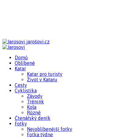
jarošovi.cz
Domů
Oblíbené
Katar
Katar pro turisty
Život v Kataru
Cesty
Cyklistika
Závody
Trénink
Kola
Různé
Čtenářský deník
Fotky
Nejoblíbenější fotky
Fotka týdne