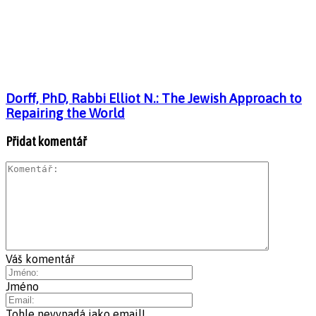
Dorff, PhD, Rabbi Elliot N.: The Jewish Approach to
Repairing the World
Přidat komentář
Váš komentář
Jméno
Tohle nevypadá jako email!