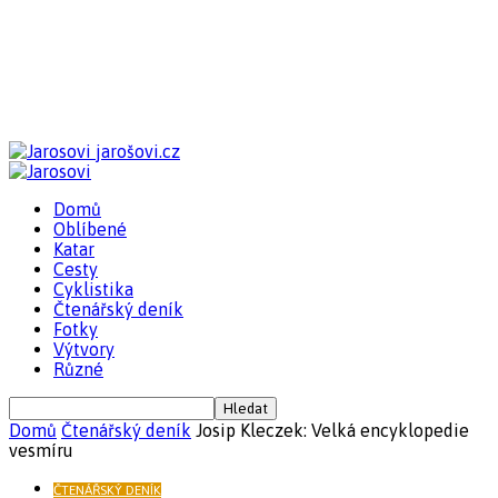
jarošovi.cz
Domů
Oblíbené
Katar
Cesty
Cyklistika
Čtenářský deník
Fotky
Výtvory
Různé
Domů
Čtenářský deník
Josip Kleczek: Velká encyklopedie
vesmíru
ČTENÁŘSKÝ DENÍK