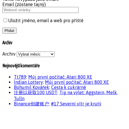
Email (zůstane tajný)
Uložit jméno, email a web pro příště
Archiv
Archiv
Nejnovější komentáře
Tt789
:
Můj první počítač: Atari 800 XE
Indian Lottery
:
Můj první počítač: Atari 800 XE
Bohumil Kovářek
:
Cesta k cukrárně
注册以获取100 USDT
:
Tip na výlet: Aggstein, Melk,
Tulln
Binance创建账户
:
#17 Severní vítr je krutý
Návštěvnost