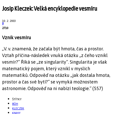
Josip Kleczek: Velká encyklopedie vesmíru
10. 2. 2003
0
2710
Vznik vesmíru
„V. v. znamená, že začala být hmota, čas a prostor.
Vztah příčina-následek vnuká otázku „z čeho vznikl
vesmír?“ Říká se „ze singularity“. Singularita je však
matematický pojem, který vznikl v myslích
matematiků. Odpověď na otázku „jak dostala hmota,
prostor a čas své bytí?“ se vymyká možnostem
astronomie. Odpověď na ni nabízí teologie.“ (557)
ŠTÍTKY
BŮH
KLECZEK
KNIHY