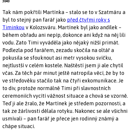
3040
Tak nám pokřtili Martínka – stalo se to v Szatmáru a
byl to stejný pan farář jako
před čtyřmi roky s
Timinkou
v Kolozsváru. Martínek byl jako andílek –
během obřadu ani nepíp, dokonce ani když na něj lili
vodu. Zato Timi vyváděla jako nějaký nižší primát.
Podlezla pod farářem, zezadu skočila na oltář a
pokusila se sfouknout asi metr vysokou svíčku,
nejtlustší v celém kostele. Naštěstí jsem ji ale chytil
včas. Za těch pár minut ještě natropila věcí, že by to
ve středověku stačilo tak na čtyři exkomunikace. Je
to div, protože normálně Timi při slavnostních
ceremoniích vycítí vážnost situace a chová se vzorně.
Teď ji ale žralo, že Martínek je středem pozornosti, a
tak ze žárlivosti dělala rotyku. Nakonec se ale všichni
usmívali – pan farář je přece jen rodinný známý a
chápe situaci.