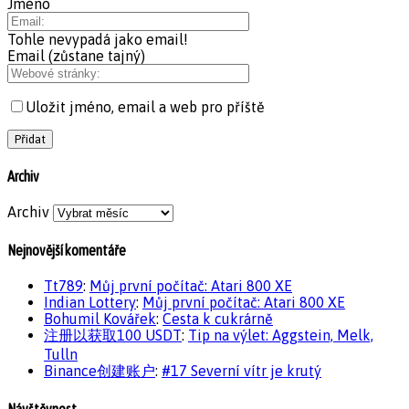
Jméno
Tohle nevypadá jako email!
Email (zůstane tajný)
Uložit jméno, email a web pro příště
Archiv
Archiv
Nejnovější komentáře
Tt789
:
Můj první počítač: Atari 800 XE
Indian Lottery
:
Můj první počítač: Atari 800 XE
Bohumil Kovářek
:
Cesta k cukrárně
注册以获取100 USDT
:
Tip na výlet: Aggstein, Melk,
Tulln
Binance创建账户
:
#17 Severní vítr je krutý