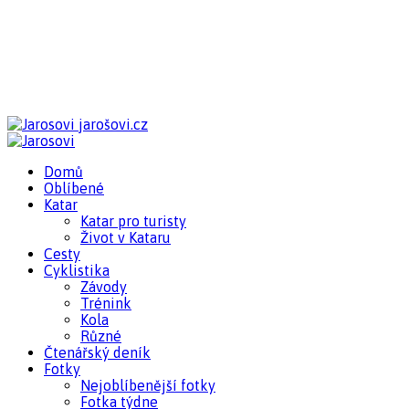
jarošovi.cz
Domů
Oblíbené
Katar
Katar pro turisty
Život v Kataru
Cesty
Cyklistika
Závody
Trénink
Kola
Různé
Čtenářský deník
Fotky
Nejoblíbenější fotky
Fotka týdne