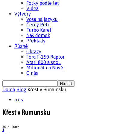
Fotky podle let
Videa
Výtvory
Vosa na jazyku
Černý Petr
Turbo Karel
Náš domek
Překlady
Různé
Obrazy
Ford F-150 Raptor
Atari 800 a spol.
Milionář na Nově
O nás
Domů
Blog
Křest v Rumunsku
BLOG
Křest v Rumunsku
30. 5. 2009
1