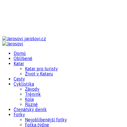
jarošovi.cz
Domů
Oblíbené
Katar
Katar pro turisty
Život v Kataru
Cesty
Cyklistika
Závody
Trénink
Kola
Různé
Čtenářský deník
Fotky
Nejoblíbenější fotky
Fotka týdne