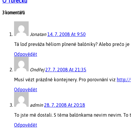
O Turecku
3 komentářů
Jonatan
14. 7. 2008 At 9:50
Tá loď preváža héliom plnené balóniky? Alebo prečo je 
Odpovědět
Ondřej
27. 7. 2008 At 21:35
Musí vézt prázdné kontejnery. Pro porovnání viz
http:/
Odpovědět
admin
28. 7. 2008 At 20:18
To jste mě dostali. S těma balónkama nevim nevim. To to
Odpovědět