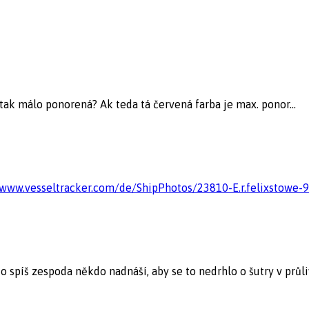
tak málo ponorená? Ak teda tá červená farba je max. ponor…
/www.vesseltracker.com/de/ShipPhotos/23810-E.r.felixstowe-
 spíš zespoda někdo nadnáší, aby se to nedrhlo o šutry v průli