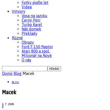
Fotky podle let
Videa
Výtvory
Vosa na jazyku
Černý Petr
Turbo Karel
Náš domek
Překlady
Různé
Obrazy
Ford F-150 Raptor
Atari 800 a spol.
Milionář na Nově
O nás
Domů
Blog
Macek
BLOG
Macek
6. 7. 2008
3