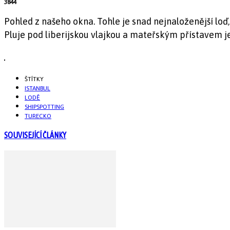
3844
Pohled z našeho okna. Tohle je snad nejnaloženější loď,
Pluje pod liberijskou vlajkou a mateřským přístavem j
ŠTÍTKY
ISTANBUL
LODĚ
SHIPSPOTTING
TURECKO
SOUVISEJÍCÍ ČLÁNKY