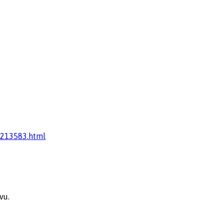
9213583.html
vu.