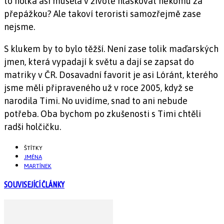
to holka asi musela v životě hláskovat někomu za
přepážkou? Ale takoví teroristi samozřejmě zase
nejsme.
S klukem by to bylo těžší. Není zase tolik maďarských
jmen, která vypadají k světu a dají se zapsat do
matriky v ČR. Dosavadní favorit je asi Lóránt, kterého
jsme měli připraveného už v roce 2005, když se
narodila Timi. No uvidíme, snad to ani nebude
potřeba. Oba bychom po zkušenosti s Timi chtěli
radši holčičku.
ŠTÍTKY
JMÉNA
MARTÍNEK
SOUVISEJÍCÍ ČLÁNKY