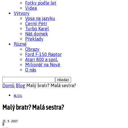
Fotky podle let
Videa
Výtvory
Vosa na jazyku
Černý Petr
Turbo Karel
Náš domek
Překlady
Různé
Obrazy
Ford F-150 Raptor
Atari 800 a spol.
Milionář na Nově
O nás
Domů
Blog
Malý bratr? Malá sestra?
BLOG
Malý bratr? Malá sestra?
25. 9. 2007
0