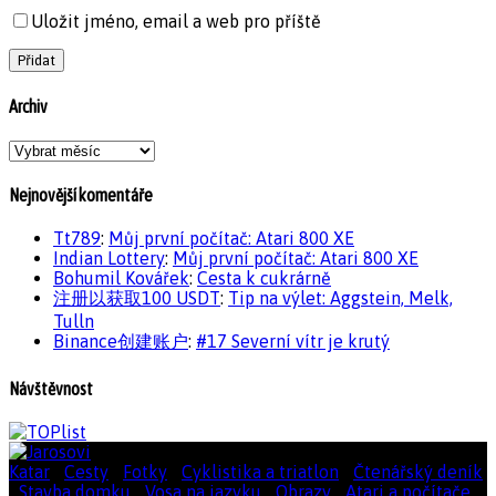
Uložit jméno, email a web pro příště
Archiv
Archiv
Nejnovější komentáře
Tt789
:
Můj první počítač: Atari 800 XE
Indian Lottery
:
Můj první počítač: Atari 800 XE
Bohumil Kovářek
:
Cesta k cukrárně
注册以获取100 USDT
:
Tip na výlet: Aggstein, Melk,
Tulln
Binance创建账户
:
#17 Severní vítr je krutý
Návštěvnost
Katar
|
Cesty
|
Fotky
|
Cyklistika a triatlon
|
Čtenářský deník
|
Stavba domku
|
Vosa na jazyku
|
Obrazy
|
Atari a počítače
|