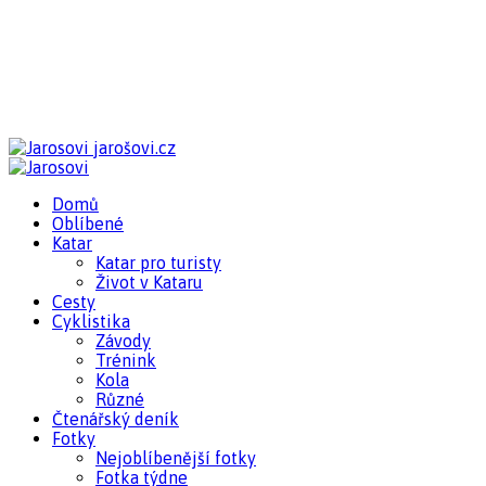
jarošovi.cz
Domů
Oblíbené
Katar
Katar pro turisty
Život v Kataru
Cesty
Cyklistika
Závody
Trénink
Kola
Různé
Čtenářský deník
Fotky
Nejoblíbenější fotky
Fotka týdne