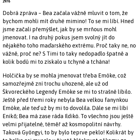
2976
Dobrá zpráva – Bea začala vážně mluvit o tom, že
bychom mohli mít druhé mimino! To se mi líbí. Hned
jsme začali přemýšlet, jak by se mrňous mohl
jmenovat. I na druhý pokus jsem svolný jít do
nějakého toho maďarského extrému. Proč taky ne, no
vážně, proč ne? S Timi to taky nedopadlo špatně a
kolik bodů mi to získalo u tchyně a tchána!
Holčička by se mohla jmenovat třeba Emöke, což
samozřejmě zní trochu uhozeně, ale už od
Škvoreckého Legendy Emöke se mi to strašně líbilo.
Ještě před třemi roky nebyla Bea velkou fanynkou
Emöke, ale teď už by mi to dovolila. Dále se mi líbí
Enikő; Bea má zase ráda Ildikó. To všechno jsou ještě
velmi přijatelné, téměř až kosmopolitní návrhy.
Taková Gyöngyi, to by bylo teprve peklo! Kolikrát by