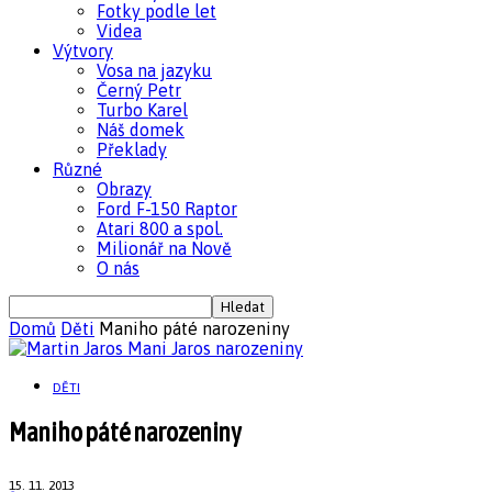
Fotky podle let
Videa
Výtvory
Vosa na jazyku
Černý Petr
Turbo Karel
Náš domek
Překlady
Různé
Obrazy
Ford F-150 Raptor
Atari 800 a spol.
Milionář na Nově
O nás
Domů
Děti
Maniho páté narozeniny
DĚTI
Maniho páté narozeniny
15. 11. 2013