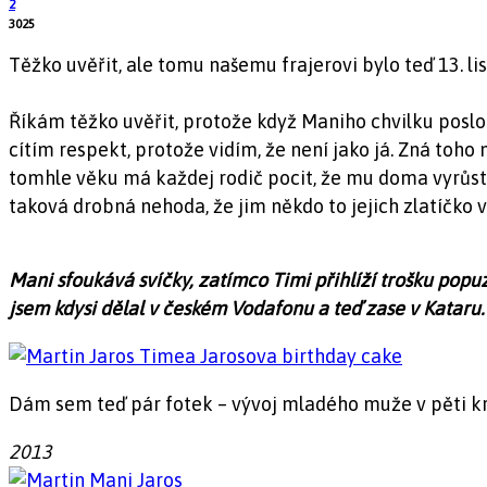
2
3025
Těžko uvěřit, ale tomu našemu frajerovi bylo teď 13. lis
Říkám těžko uvěřit, protože když Maniho chvilku poslo
cítím respekt, protože vidím, že není jako já. Zná toho 
tomhle věku má každej rodič pocit, že mu doma vyrůstá 
taková drobná nehoda, že jim někdo to jejich zlatíčko v 
Mani sfoukává svíčky, zatímco Timi přihlíží trošku popu
jsem kdysi dělal v českém Vodafonu a teď zase v Kataru
Dám sem teď pár fotek – vývoj mladého muže v pěti kr
2013