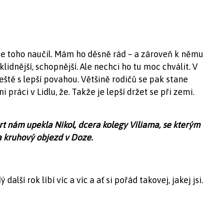
 se toho naučil. Mám ho děsně rád – a zároveň k němu
lidnější, schopnější. Ale nechci ho tu moc chválit. V
ště s lepší povahou. Většině rodičů se pak stane
práci v Lidlu, že. Takže je lepší držet se při zemi.
ort nám upekla Nikol, dcera kolegy Viliama, se kterým
a kruhový objezd v Doze.
ý další rok líbí víc a víc a ať si pořád takovej, jakej jsi.