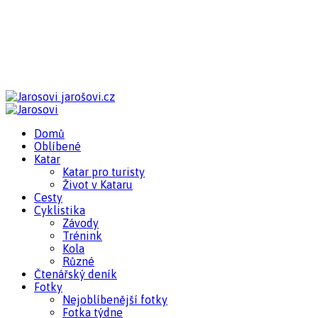
jarošovi.cz
Domů
Oblíbené
Katar
Katar pro turisty
Život v Kataru
Cesty
Cyklistika
Závody
Trénink
Kola
Různé
Čtenářský deník
Fotky
Nejoblíbenější fotky
Fotka týdne