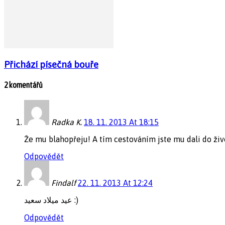
Přichází písečná bouře
2 komentářů
Radka K.
18. 11. 2013 At 18:15
Že mu blahopřeju! A tím cestováním jste mu dali do živo
Odpovědět
Findalf
22. 11. 2013 At 12:24
عيد ميلاد سعيد :)
Odpovědět