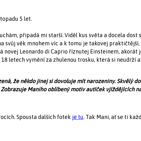
topadu 5 let.
uchám, připadá mi starší. Viděl kus světa a docela dost
na svůj věk mnohem víc a k tomu je takovej praktičtější, k
novej Leonardo di Caprio říznutej Einsteinem, akorát je
18 letech vymění za zhulenou trosku, která si neudrží ani 
zená, že někdo jinej si dovoluje mít narozeniny. Skvělý d
. Zobrazuje Maniho oblíbený motiv autíček vjíždějících n
ocích. Spousta dalších fotek
je tu
. Tak Mani, ať se ti každ