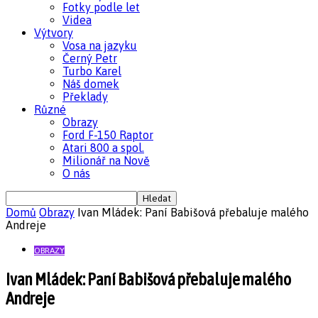
Fotky podle let
Videa
Výtvory
Vosa na jazyku
Černý Petr
Turbo Karel
Náš domek
Překlady
Různé
Obrazy
Ford F-150 Raptor
Atari 800 a spol.
Milionář na Nově
O nás
Domů
Obrazy
Ivan Mládek: Paní Babišová přebaluje malého
Andreje
OBRAZY
Ivan Mládek: Paní Babišová přebaluje malého
Andreje