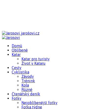
jarošovi.cz
Domů
Oblíbené
Katar
Katar pro turisty
Život v Kataru
Cesty
Cyklistika
Závody
Trénink
Kola
Různé
Čtenářský deník
Fotky
Nejoblíbenější fotky
Fotka týdne