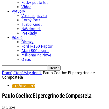
Fotky podle let
Videa
Výtvory
Vosa na jazyku
Černý Petr
Turbo Karel
Náš domek
Překlady
Různé
Obrazy
Ford F-150 Raptor
Atari 800 a spol.
Milionář na Nově
O nás
Domů
Čtenářský deník
Paulo Coelho: El peregrino de
Compostela
ČTENÁŘSKÝ DENÍK
Paulo Coelho: El peregrino de Compostela
15. 1. 2005