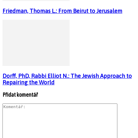
Friedman, Thomas L.: From Beirut to Jerusalem
Dorff, PhD, Rabbi Elliot N.: The Jewish Approach to
Repairing the World
Přidat komentář