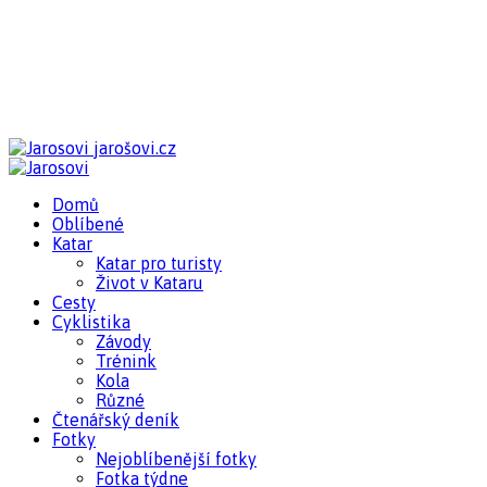
jarošovi.cz
Domů
Oblíbené
Katar
Katar pro turisty
Život v Kataru
Cesty
Cyklistika
Závody
Trénink
Kola
Různé
Čtenářský deník
Fotky
Nejoblíbenější fotky
Fotka týdne