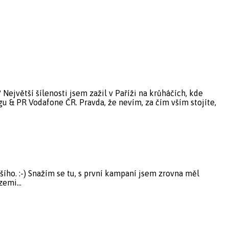
 Největší šílenosti jsem zažil v Paříži na krůháčích, kde
ngu & PR Vodafone ČR. Pravda, že nevím, za čím vším stojíte,
šího. :-) Snažím se tu, s první kampaní jsem zrovna měl
 zemi…