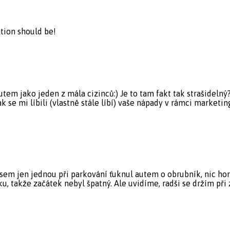
ation should be!
utem jako jeden z mála cizinců:) Je to tam fakt tak strašidelný?
 se mi líbili (vlastně stále líbí) vaše nápady v rámci marketi
 jsem jen jednou při parkování ťuknul autem o obrubník, nic hor
oku, takže začátek nebyl špatný. Ale uvidíme, radši se držím při