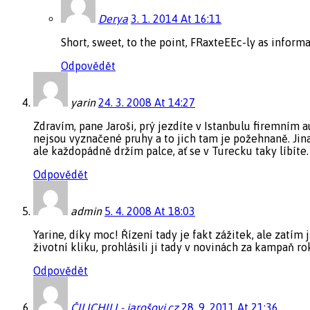
Derya
3. 1. 2014 At 16:11
Short, sweet, to the point, FRaxteEEc-ly as inform
Odpovědět
yarin
24. 3. 2008 At 14:27
Zdravím, pane Jaroši, prý jezdíte v Istanbulu firemním a
nejsou vyznačené pruhy a to jich tam je požehnaně. Jinak
ale každopádně držím palce, ať se v Turecku taky líbíte.
Odpovědět
admin
5. 4. 2008 At 18:03
Yarine, díky moc! Řízení tady je fakt zážitek, ale zatím
životní kliku, prohlásili ji tady v novinách za kampaň r
Odpovědět
ČILICHILI - jarošovi.cz
28. 9. 2011 At 21:36