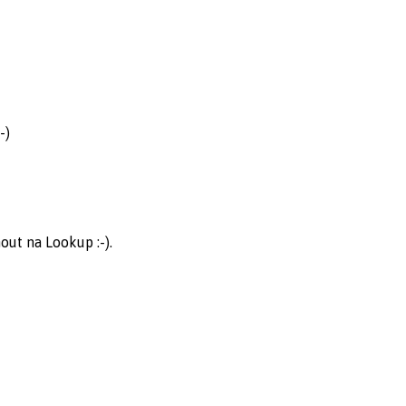
-)
out na Lookup :-).