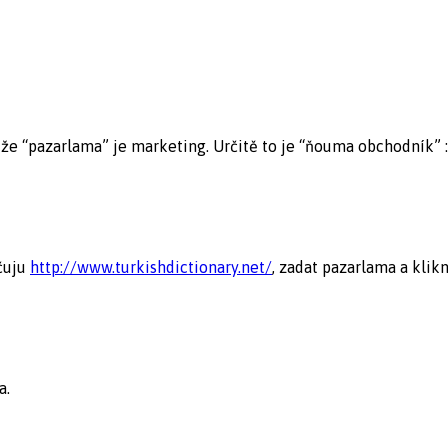
 že “pazarlama” je marketing. Určitě to je “ňouma obchodník” :
čuju
http://www.turkishdictionary.net/
, zadat pazarlama a klikn
a.