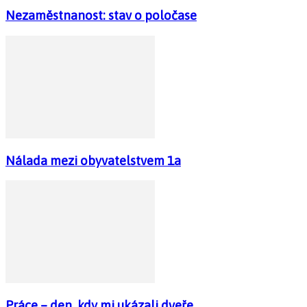
Nezaměstnanost: stav o poločase
Nálada mezi obyvatelstvem 1a
Práce – den, kdy mi ukázali dveře