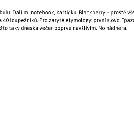
ulu. Dali mi notebook, kartičku, Blackberry – prostě vš
y a 40 loupežníků. Pro zaryté etymology: první slovo, “
ýžto taky dneska večer poprvé navštívím. No nádhera.