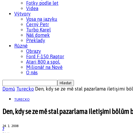
Fotky podle let
Videa
Výtvory
Vosa na jazyku
Černý Petr
Turbo Karel
Náš domek
Překlady
Různé
Obrazy
Ford F-150 Raptor
Atari 800 a spol.
Milionář na Nově
O nás
Domů
Turecko
Den, kdy se ze mě stal pazarlama iletişimi b
TURECKO
Den, kdy se ze mě stal pazarlama iletişimi bölüm 
24. 1. 2008
7