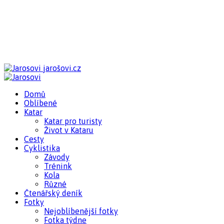
jarošovi.cz
Domů
Oblíbené
Katar
Katar pro turisty
Život v Kataru
Cesty
Cyklistika
Závody
Trénink
Kola
Různé
Čtenářský deník
Fotky
Nejoblíbenější fotky
Fotka týdne