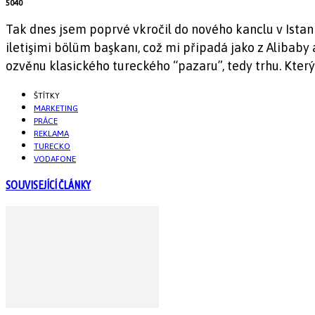
5040
Tak dnes jsem poprvé vkročil do nového kanclu v Istanb
iletişimi bölüm başkanı, což mi připadá jako z Alibab
ozvěnu klasického tureckého “pazaru”, tedy trhu. Kter
ŠTÍTKY
MARKETING
PRÁCE
REKLAMA
TURECKO
VODAFONE
SOUVISEJÍCÍ ČLÁNKY