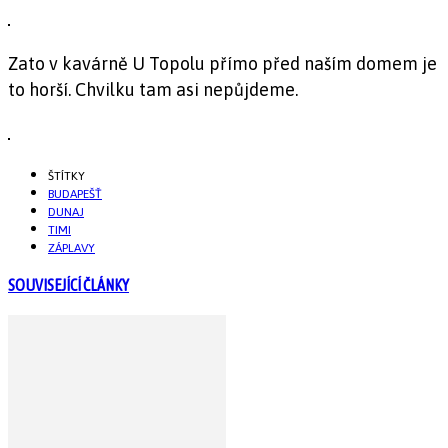
Zato v kavárně U Topolu přímo před naším domem je
to horší. Chvilku tam asi nepůjdeme.
ŠTÍTKY
BUDAPEŠŤ
DUNAJ
TIMI
ZÁPLAVY
SOUVISEJÍCÍ ČLÁNKY