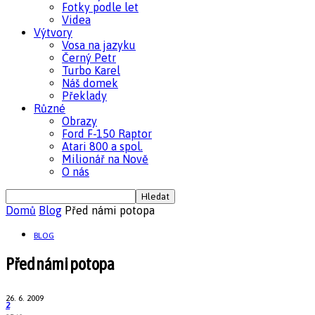
Fotky podle let
Videa
Výtvory
Vosa na jazyku
Černý Petr
Turbo Karel
Náš domek
Překlady
Různé
Obrazy
Ford F-150 Raptor
Atari 800 a spol.
Milionář na Nově
O nás
Domů
Blog
Před námi potopa
BLOG
Před námi potopa
26. 6. 2009
2