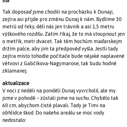
3568
Tak doposaď jsme chodili na procházku k Dunaji,
zejtra asi přijde pro změnu Dunaj k nám. Bydlíme 30
metrů od řeky, dělí nás jen trávník a asi 1,5 metru
výškového rozdílu. Zatím říkaj, že to má stoupnout jen
o metřík, metr dvacet. Tak těm hochům maďarskejm
držím palce, aby jim ta předpověď vyšla. Jestli tady
zejtra místo tohodle počítače bude nějaké naplavené
větvoví z Gabčíkova-Nagymarose, tak budu hodně
zklamanej.
aktualizace
V noci z neděli na pondělí Dunaj vyvrcholil, ale my
jsme v pohodě – zůstali jsme na suchu. Chybělo tak
60 cm, abychom čistě plavali. Tady je Timi na
obhlídce škod. Do našeho areálu se moc vody
nedostalo: