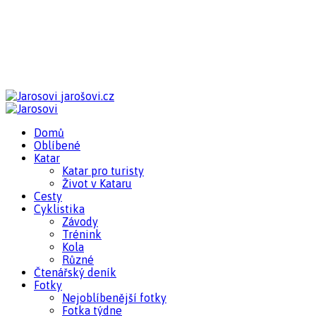
jarošovi.cz
Domů
Oblíbené
Katar
Katar pro turisty
Život v Kataru
Cesty
Cyklistika
Závody
Trénink
Kola
Různé
Čtenářský deník
Fotky
Nejoblíbenější fotky
Fotka týdne