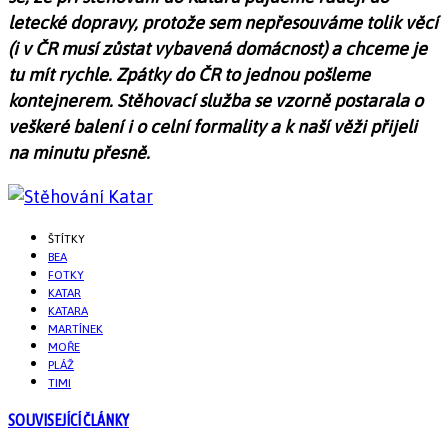
letecké dopravy, protože sem nepřesouváme tolik věcí
(i v ČR musí zůstat vybavená domácnost) a chceme je
tu mít rychle. Zpátky do ČR to jednou pošleme
kontejnerem. Stěhovací služba se vzorně postarala o
veškeré balení i o celní formality a k naší věži přijeli
na minutu přesně.
ŠTÍTKY
BEA
FOTKY
KATAR
KATARA
MARTÍNEK
MOŘE
PLÁŽ
TIMI
SOUVISEJÍCÍ ČLÁNKY