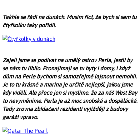
Takhle se řádí na dunách. Musím říct, že bych si sem tu
čtyřkolku taky pořídil.
Zajeli jsme se podívat na umělý ostrov Perla, jestli by
se nám tu líbilo. Pronajímají se tu byty i domy, i když
dům na Perle bychom si samozřejmě lajsnout nemohli.
Je to tu krásné a marína je určitě nejlepší, jakou jsme
kdy viděli. Ale přece jen si myslíme, že za náš West Bay
to nevyměníme. Perla je až moc snobská a dospělácká.
Tady zrovna zbídačení rezidenti vyjíždějí z budovy
garáží vpravo.