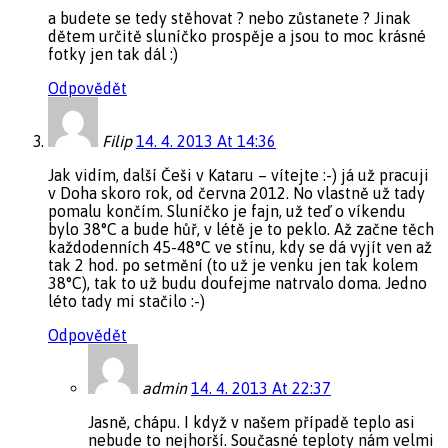
a budete se tedy stěhovat ? nebo zůstanete ? Jinak
dětem určitě sluníčko prospěje a jsou to moc krásné
fotky jen tak dál :)
Odpovědět
Filip
14. 4. 2013 At 14:36
Jak vidím, další Češi v Kataru – vítejte :-) já už pracuji
v Doha skoro rok, od června 2012. No vlastně už tady
pomalu končím. Sluníčko je fajn, už teď o víkendu
bylo 38°C a bude hůř, v létě je to peklo. Až začne těch
každodenních 45-48°C ve stínu, kdy se dá vyjít ven až
tak 2 hod. po setmění (to už je venku jen tak kolem
38°C), tak to už budu doufejme natrvalo doma. Jedno
léto tady mi stačilo :-)
Odpovědět
admin
14. 4. 2013 At 22:37
Jasně, chápu. I když v našem případě teplo asi
nebude to nejhorší. Současné teploty nám velmi