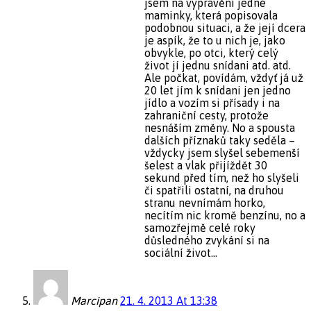
jsem na vyprávění jedné
maminky, která popisovala
podobnou situaci, a že její dcera
je aspík, že to u nich je, jako
obvykle, po otci, který celý
život jí jednu snídani atd. atd.
Ale počkat, povídám, vždyť já už
20 let jím k snídani jen jedno
jídlo a vozím si přísady i na
zahraniční cesty, protože
nesnáším změny. No a spousta
dalších příznaků taky seděla –
vždycky jsem slyšel sebemenší
šelest a vlak přijíždět 30
sekund před tím, než ho slyšeli
či spatřili ostatní, na druhou
stranu nevnímám horko,
necítím nic kromě benzínu, no a
samozřejmě celé roky
důsledného zvykání si na
sociální život…
Marcipan
21. 4. 2013 At 13:38