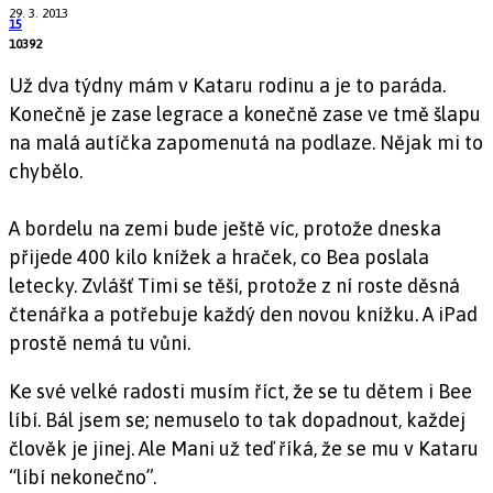
29. 3. 2013
15
10392
Už dva týdny mám v Kataru rodinu a je to paráda.
Konečně je zase legrace a konečně zase ve tmě šlapu
na malá autíčka zapomenutá na podlaze. Nějak mi to
chybělo.
A bordelu na zemi bude ještě víc, protože dneska
přijede 400 kilo knížek a hraček, co Bea poslala
letecky. Zvlášť Timi se těší, protože z ní roste děsná
čtenářka a potřebuje každý den novou knížku. A iPad
prostě nemá tu vůni.
Ke své velké radosti musím říct, že se tu dětem i Bee
líbí. Bál jsem se; nemuselo to tak dopadnout, každej
člověk je jinej. Ale Mani už teď říká, že se mu v Kataru
“líbí nekonečno”.