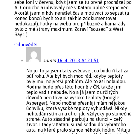
sebe loni v červnu, když jsem se tu prvně procházel po
Al Corniche a udivovaly mě v Kataru úplně stejné věci.
Akorát jsem nikdy nenašel čas a motivaci to sepsat (a
konec konců bych to ani takhle zdokumentovat
nedokázal). Fotky na webu pro příbuzné a kamarády
bylo z mé strany maximum. Zdraví “soused” z West
Bay :-)
Odpovědět
admin
16. 4. 2013 At 21:51
No jo, to já jsem taky zvědavej, co budu říkat za
půl roku. Ale byl bych moc rád, kdyby teploty
byly můj největší problém. Ale to asi nebudou.
Rodina bude přes léto hodně v ČR, takže jim
teplo vadit nebude. No a já jsem z určitých
důvodů necitlivý na vysoké teploty (Google:
Asperger). Nebo možná přesněji mám nějakou
úchylku, která vysoké teploty vyhledává. Nikdy
nehledám stín a na ulici jdu vždycky po slunečné
straně. Auto zásadně parkuju na slunci – celý
život. I tady v Kataru si rád sednu do vyhřátého
auta, na které pralo slunce několik hodin. Miluju