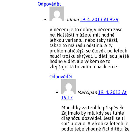
Odpovědět
admin
19. 4. 2013 At 9:29
V něčem je to dobrý, v něčem zase
ne. Naštěstí můžete mít hodně
lehkou variantu, nebo taky těžší,
takže to má řadu odstínů. A ty
problematičtější se člověk po letech
naučí trošku skrývat. U dětí jsou ještě
hodně vidět, ale věkem se to
zlepšuje. Já to vidím i na dcerce…
Odpovědět
Marcipan
19. 4. 2013 At
19:17
Moc díky za tenhle příspěvek.
Zajímalo by mě, kdy ses tuhle
diagnózu dozvěděl. Jestli se ti
spíš ulevilo. A v kolika letech je
podle tebe vhodné říct dítěti, že