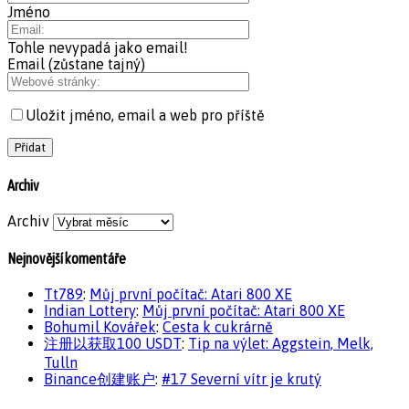
Jméno
Tohle nevypadá jako email!
Email (zůstane tajný)
Uložit jméno, email a web pro příště
Archiv
Archiv
Nejnovější komentáře
Tt789
:
Můj první počítač: Atari 800 XE
Indian Lottery
:
Můj první počítač: Atari 800 XE
Bohumil Kovářek
:
Cesta k cukrárně
注册以获取100 USDT
:
Tip na výlet: Aggstein, Melk,
Tulln
Binance创建账户
:
#17 Severní vítr je krutý