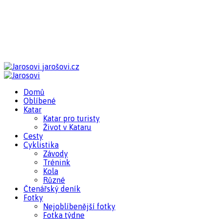
jarošovi.cz
Domů
Oblíbené
Katar
Katar pro turisty
Život v Kataru
Cesty
Cyklistika
Závody
Trénink
Kola
Různé
Čtenářský deník
Fotky
Nejoblíbenější fotky
Fotka týdne