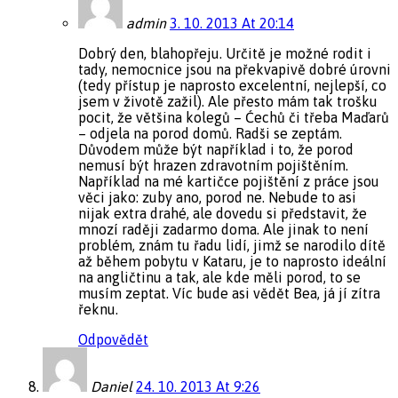
admin
3. 10. 2013 At 20:14
Dobrý den, blahopřeju. Určitě je možné rodit i
tady, nemocnice jsou na překvapivě dobré úrovni
(tedy přístup je naprosto excelentní, nejlepší, co
jsem v životě zažil). Ale přesto mám tak trošku
pocit, že většina kolegů – Ćechů či třeba Maďarů
– odjela na porod domů. Radši se zeptám.
Důvodem může být například i to, že porod
nemusí být hrazen zdravotním pojištěním.
Například na mé kartičce pojištění z práce jsou
věci jako: zuby ano, porod ne. Nebude to asi
nijak extra drahé, ale dovedu si představit, že
mnozí raději zadarmo doma. Ale jinak to není
problém, znám tu řadu lidí, jimž se narodilo dítě
až během pobytu v Kataru, je to naprosto ideální
na angličtinu a tak, ale kde měli porod, to se
musím zeptat. Víc bude asi vědět Bea, já jí zítra
řeknu.
Odpovědět
Daniel
24. 10. 2013 At 9:26