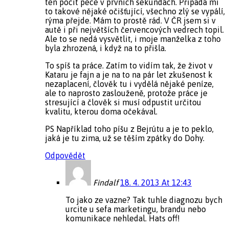
ten pocit pece v prvních sekundách. Připadá mi
to takové nějaké očišťující, všechno zlý se vypálí,
rýma přejde. Mám to prostě rád. V ČR jsem si v
autě i při největších červencových vedrech topil.
Ale to se nedá vysvětlit, i moje manželka z toho
byla zhrozená, i když na to přišla.
To spíš ta práce. Zatím to vidím tak, že život v
Kataru je fajn a je na to na pár let zkušenost k
nezaplacení, člověk tu i vydělá nějaké peníze,
ale to naprosto zaslouženě, protože práce je
stresující a člověk si musí odpustit určitou
kvalitu, kterou doma očekával.
PS Například toho píšu z Bejrútu a je to peklo,
jaká je tu zima, už se těším zpátky do Dohy.
Odpovědět
Findalf
18. 4. 2013 At 12:43
To jako ze vazne? Tak tuhle diagnozu bych
urcite u sefa marketingu, brandu nebo
komunikace nehledal. Hats off!