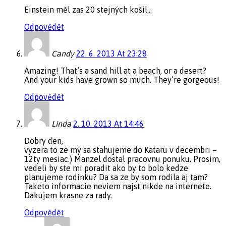
Einstein měl zas 20 stejných košil…
Odpovědět
Candy
22. 6. 2013 At 23:28
Amazing! That’s a sand hill at a beach, or a desert?
And your kids have grown so much. They’re gorgeous!
Odpovědět
Linda
2. 10. 2013 At 14:46
Dobry den,
vyzera to ze my sa stahujeme do Kataru v decembri –
12ty mesiac.) Manzel dostal pracovnu ponuku. Prosim,
vedeli by ste mi poradit ako by to bolo kedze
planujeme rodinku? Da sa ze by som rodila aj tam?
Taketo informacie neviem najst nikde na internete.
Dakujem krasne za rady.
Odpovědět