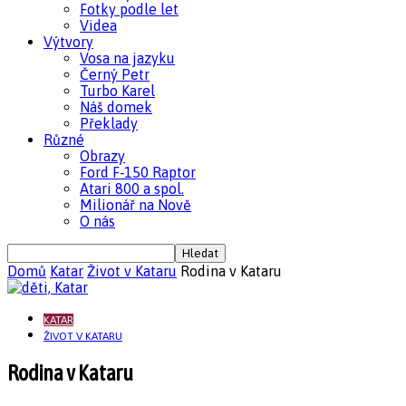
Fotky podle let
Videa
Výtvory
Vosa na jazyku
Černý Petr
Turbo Karel
Náš domek
Překlady
Různé
Obrazy
Ford F-150 Raptor
Atari 800 a spol.
Milionář na Nově
O nás
Domů
Katar
Život v Kataru
Rodina v Kataru
KATAR
ŽIVOT V KATARU
Rodina v Kataru