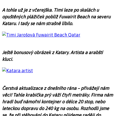
A tohle už je z včerejška. Timi leze po skalách u
opuštěných plážiček poblíž Fuwairit Beach na severu
Kataru. I tady se nám strašně líbilo.
Ještě bonusový obrázek z Katary. Artista a arabští
kluci.
Čerstvá aktualizace z dnešního rána – přivážejí nám
věci! Tahle krabička prý váží čtyři metráky. Firma nám
hradí buď námořní kontejner o délce 20 stop, nebo
leteckou dopravu do 240 kg na osobu. Rozhodli jsme
se, že při stěhování do Kataru půjdeme raději do