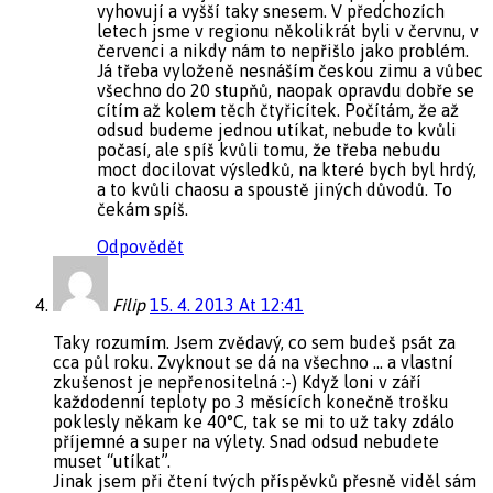
vyhovují a vyšší taky snesem. V předchozích
letech jsme v regionu několikrát byli v červnu, v
červenci a nikdy nám to nepřišlo jako problém.
Já třeba vyloženě nesnáším českou zimu a vůbec
všechno do 20 stupňů, naopak opravdu dobře se
cítím až kolem těch čtyřicítek. Počítám, že až
odsud budeme jednou utíkat, nebude to kvůli
počasí, ale spíš kvůli tomu, že třeba nebudu
moct docilovat výsledků, na které bych byl hrdý,
a to kvůli chaosu a spoustě jiných důvodů. To
čekám spíš.
Odpovědět
Filip
15. 4. 2013 At 12:41
Taky rozumím. Jsem zvědavý, co sem budeš psát za
cca půl roku. Zvyknout se dá na všechno … a vlastní
zkušenost je nepřenositelná :-) Když loni v září
každodenní teploty po 3 měsících konečně trošku
poklesly někam ke 40°C, tak se mi to už taky zdálo
příjemné a super na výlety. Snad odsud nebudete
muset “utíkat”.
Jinak jsem při čtení tvých příspěvků přesně viděl sám