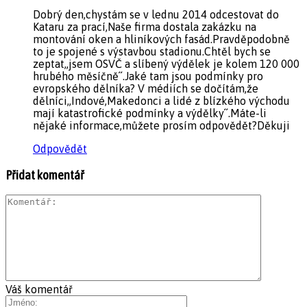
Dobrý den,chystám se v lednu 2014 odcestovat do
Kataru za prací,Naše firma dostala zakázku na
montování oken a hliníkových fasád.Pravděpodobně
to je spojené s výstavbou stadionu.Chtěl bych se
zeptat,,jsem OSVČ a slíbený výdělek je kolem 120 000
hrubého měsíčně´´.Jaké tam jsou podmínky pro
evropského dělníka? V médiích se dočítám,že
dělníci,,Indové,Makedonci a lidé z blízkého východu
mají katastrofické podmínky a výdělky´´.Máte-li
nějaké informace,můžete prosím odpovědět?Děkuji
Odpovědět
Přidat komentář
Váš komentář