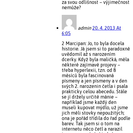
za svou odlišnost – výjimečnost
nemůže?
admin
20. 4. 2013 At
6:05
2 Marcipan: Jo, to byla docela
historie. Já jsem si to paradoxně
uvědomil až s narozením
dcerky. Když byla maličká, měla
některé zajímavé projevy –
třeba hyperlexii, tzn. od 8
měsíců byla fascinovaná
písmeny a jen písmeny a v den
svých 2. narozenin četla i psala
prakticky celou abecedu. Stále
se jí držely určité mánie –
například jsme každý den
museli kupovat mýdlo, už jsme
jich měli stovky nepoužitých;
ona je pořád třídila do řad podle
barev. Tak jsem si o tom na
internetu něco četl a narazil