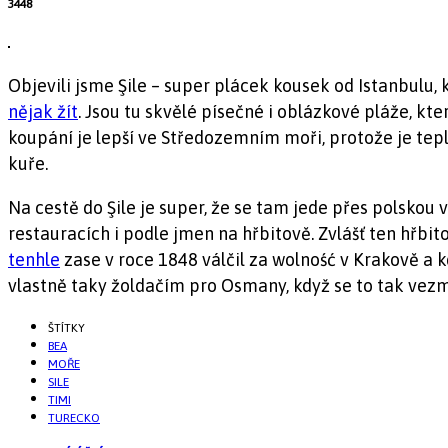
3448
Objevili jsme Şile – super plácek kousek od Istanbulu, k
nějak žít
. Jsou tu skvělé písečné i oblázkové pláže, kte
koupání je lepší ve Středozemním moři, protože je teplej
kuře.
Na cestě do Şile je super, že se tam jede přes polskou
restauracích i podle jmen na hřbitově. Zvlášť ten hřb
tenhle
zase v roce 1848 válčil za wolność v Krakově a kd
vlastně taky žoldačím pro Osmany, když se to tak vezm
ŠTÍTKY
BEA
MOŘE
SILE
TIMI
TURECKO