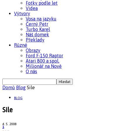
Fotky podle let
Videa
Výtvory
Vosa na jazyku
Černý Petr
Turbo Karel
Náš domek
Překlady
Různé
Obrazy
Ford F-150 Raptor
Atari 800 a spol.
Milionář na Nově
O nás
Domů
Blog
Sile
BLOG
Sile
4. 5. 2008
1