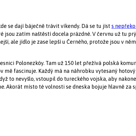
de se dají báječně trávit víkendy. Dá se tu jíst
s nepřek
ré jsou zatím naštěstí docela prázdné. V červnu už tu prý
ší, ale jídlo je zase lepší u Černého, protože jsou v něm
 vesnici Polonezköy. Tam už 150 let přežívá polská komun
itov mě fascinuje. Každý má na náhrobku vytesaný hotov
yž to nevyšlo, vstoupil do tureckého vojska, aby nakonec 
e. Akorát místo té volnosti se dneska bojuje hlavně za 