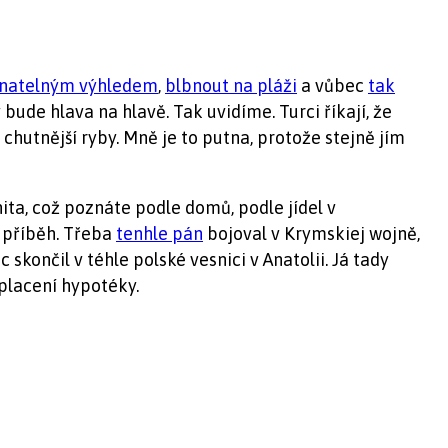
onatelným výhledem
,
blbnout na pláži
a vůbec
tak
 bude hlava na hlavě. Tak uvidíme. Turci říkají, že
 chutnější ryby. Mně je to putna, protože stejně jím
ita, což poznáte podle domů, podle jídel v
ý příběh. Třeba
tenhle pán
bojoval v Krymskiej wojně,
skončil v téhle polské vesnici v Anatolii. Já tady
splacení hypotéky.