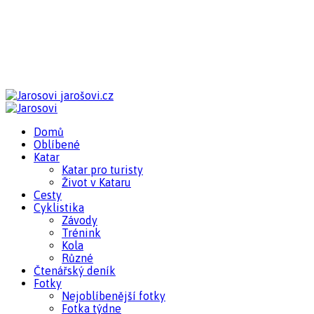
jarošovi.cz
Domů
Oblíbené
Katar
Katar pro turisty
Život v Kataru
Cesty
Cyklistika
Závody
Trénink
Kola
Různé
Čtenářský deník
Fotky
Nejoblíbenější fotky
Fotka týdne