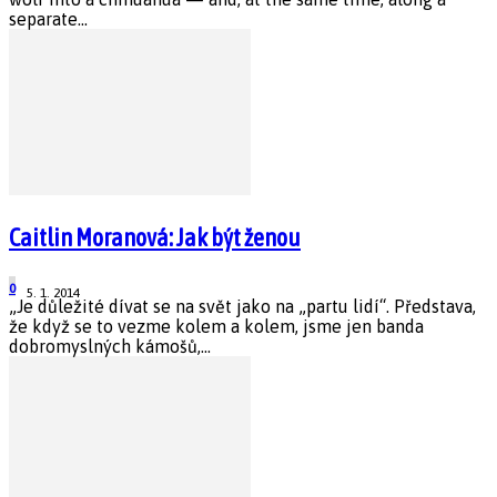
separate...
Caitlin Moranová: Jak být ženou
0
5. 1. 2014
„Je důležité dívat se na svět jako na „partu lidí“. Představa,
že když se to vezme kolem a kolem, jsme jen banda
dobromyslných kámošů,...