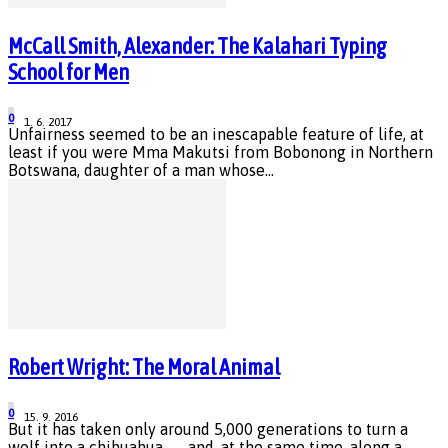
McCall Smith, Alexander: The Kalahari Typing
School for Men
0
1. 6. 2017
Unfairness seemed to be an inescapable feature of life, at
least if you were Mma Makutsi from Bobonong in Northern
Botswana, daughter of a man whose...
Robert Wright: The Moral Animal
0
15. 9. 2016
But it has taken only around 5,000 generations to turn a
wolf into a chihuahua — and, at the same time, along a