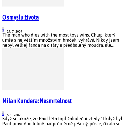
O smyslu života
1
19. 7. 2009
The man who dies with the most toys wins. Chlap, který
umře s největším množstvím hraček, vyhrává. Nikdy jsem
nebyl velkej fanda na citáty a předbalený moudra, ale...
Milan Kundera: Nesmrtelnost
0
6. 1. 2007
Když se ukáže, že Paul léta tajil žaludeční vředy "I když byl
Paul pravděpodobně nadprůměrně ješitný, přece, říkala si