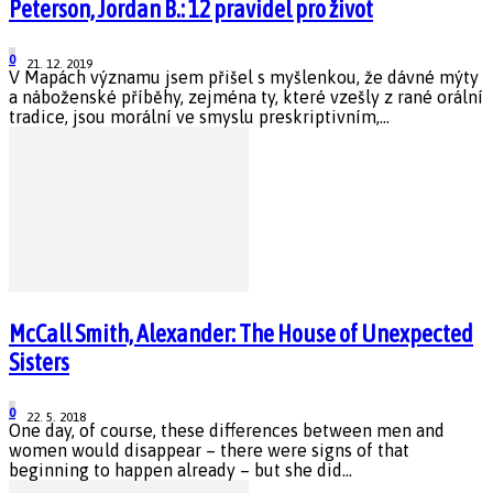
Peterson, Jordan B.: 12 pravidel pro život
0
21. 12. 2019
V Mapách významu jsem přišel s myšlenkou, že dávné mýty
a náboženské příběhy, zejména ty, které vzešly z rané orální
tradice, jsou morální ve smyslu preskriptivním,...
McCall Smith, Alexander: The House of Unexpected
Sisters
0
22. 5. 2018
One day, of course, these differences between men and
women would disappear – there were signs of that
beginning to happen already – but she did...