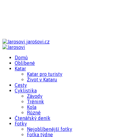
jarošovi.cz
Domů
Oblíbené
Katar
Katar pro turisty
Život v Kataru
Cesty
Cyklistika
Závody
Trénink
Kola
Různé
Čtenářský deník
Fotky
Nejoblíbenější fotky
Fotka týdne