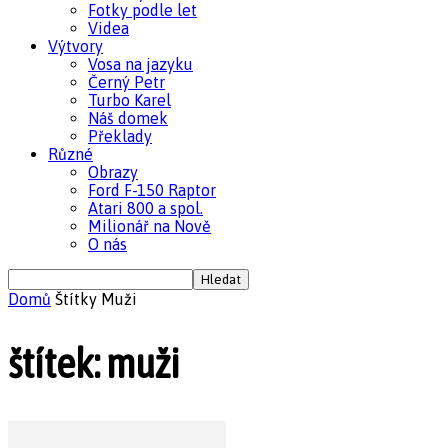
Fotky podle let
Videa
Výtvory
Vosa na jazyku
Černý Petr
Turbo Karel
Náš domek
Překlady
Různé
Obrazy
Ford F-150 Raptor
Atari 800 a spol.
Milionář na Nově
O nás
Domů
Štítky
Muži
štítek: muži