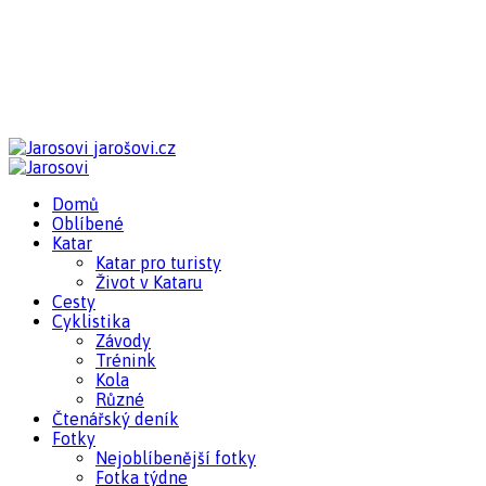
jarošovi.cz
Domů
Oblíbené
Katar
Katar pro turisty
Život v Kataru
Cesty
Cyklistika
Závody
Trénink
Kola
Různé
Čtenářský deník
Fotky
Nejoblíbenější fotky
Fotka týdne