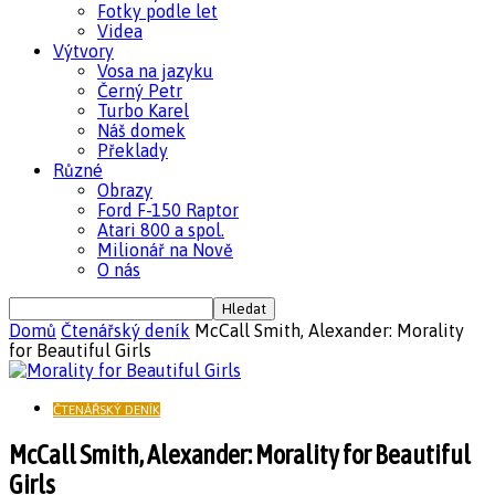
Fotky podle let
Videa
Výtvory
Vosa na jazyku
Černý Petr
Turbo Karel
Náš domek
Překlady
Různé
Obrazy
Ford F-150 Raptor
Atari 800 a spol.
Milionář na Nově
O nás
Domů
Čtenářský deník
McCall Smith, Alexander: Morality
for Beautiful Girls
ČTENÁŘSKÝ DENÍK
McCall Smith, Alexander: Morality for Beautiful
Girls