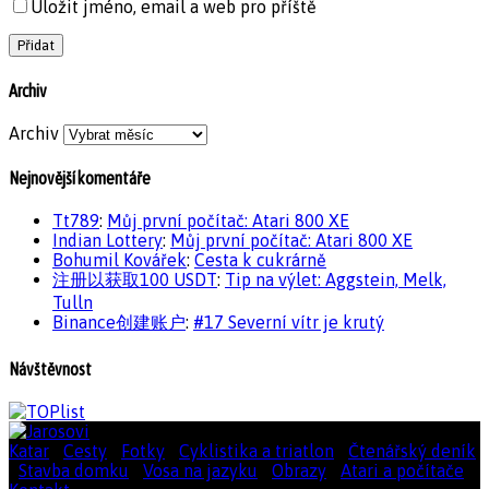
Uložit jméno, email a web pro příště
Archiv
Archiv
Nejnovější komentáře
Tt789
:
Můj první počítač: Atari 800 XE
Indian Lottery
:
Můj první počítač: Atari 800 XE
Bohumil Kovářek
:
Cesta k cukrárně
注册以获取100 USDT
:
Tip na výlet: Aggstein, Melk,
Tulln
Binance创建账户
:
#17 Severní vítr je krutý
Návštěvnost
Katar
|
Cesty
|
Fotky
|
Cyklistika a triatlon
|
Čtenářský deník
|
Stavba domku
|
Vosa na jazyku
|
Obrazy
|
Atari a počítače
|