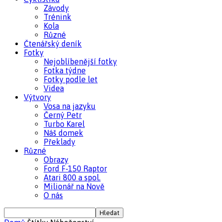
Závody
Trénink
Kola
Různé
Čtenářský deník
Fotky
Nejoblíbenější fotky
Fotka týdne
Fotky podle let
Videa
Výtvory
Vosa na jazyku
Černý Petr
Turbo Karel
Náš domek
Překlady
Různé
Obrazy
Ford F-150 Raptor
Atari 800 a spol.
Milionář na Nově
O nás