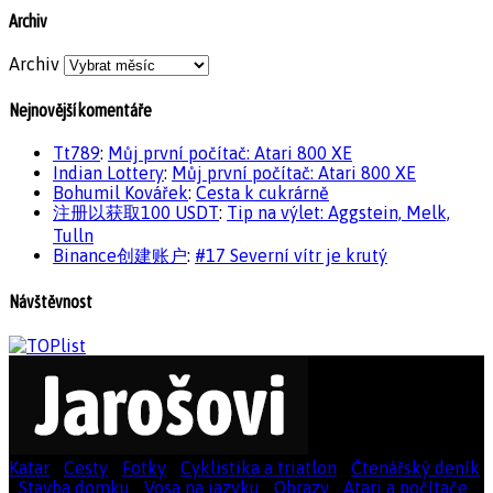
Archiv
Archiv
Nejnovější komentáře
Tt789
:
Můj první počítač: Atari 800 XE
Indian Lottery
:
Můj první počítač: Atari 800 XE
Bohumil Kovářek
:
Cesta k cukrárně
注册以获取100 USDT
:
Tip na výlet: Aggstein, Melk,
Tulln
Binance创建账户
:
#17 Severní vítr je krutý
Návštěvnost
Katar
|
Cesty
|
Fotky
|
Cyklistika a triatlon
|
Čtenářský deník
|
Stavba domku
|
Vosa na jazyku
|
Obrazy
|
Atari a počítače
|