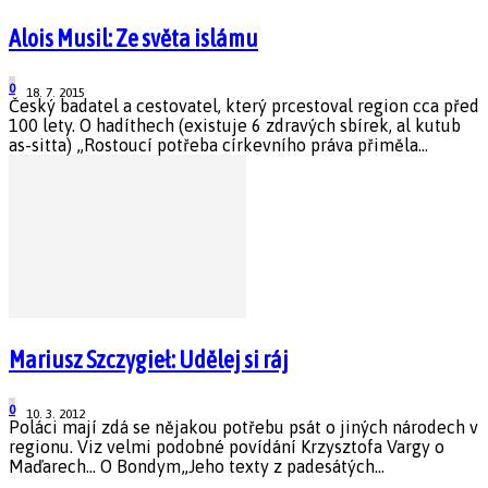
Alois Musil: Ze světa islámu
0
18. 7. 2015
Český badatel a cestovatel, který prcestoval region cca před
100 lety. O hadíthech (existuje 6 zdravých sbírek, al kutub
as-sitta) „Rostoucí potřeba církevního práva přiměla...
Mariusz Szczygieł: Udělej si ráj
0
10. 3. 2012
Poláci mají zdá se nějakou potřebu psát o jiných národech v
regionu. Viz velmi podobné povídání Krzysztofa Vargy o
Maďarech... O Bondym„Jeho texty z padesátých...