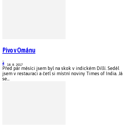
Pivo v Ománu
4
18. 8. 2017
Před pár měsíci jsem byl na skok v indickém Dillí. Seděl
jsem v restauraci a četl si místní noviny Times of India. Já
se...