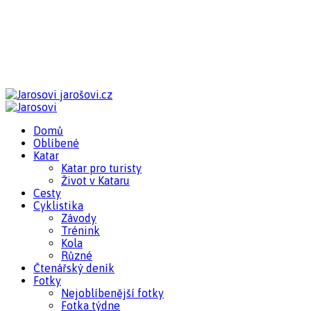
jarošovi.cz
Domů
Oblíbené
Katar
Katar pro turisty
Život v Kataru
Cesty
Cyklistika
Závody
Trénink
Kola
Různé
Čtenářský deník
Fotky
Nejoblíbenější fotky
Fotka týdne