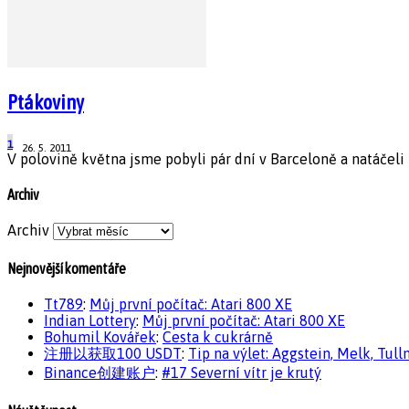
Ptákoviny
1
26. 5. 2011
V polovině května jsme pobyli pár dní v Barceloně a natáčeli
Archiv
Archiv
Nejnovější komentáře
Tt789
:
Můj první počítač: Atari 800 XE
Indian Lottery
:
Můj první počítač: Atari 800 XE
Bohumil Kovářek
:
Cesta k cukrárně
注册以获取100 USDT
:
Tip na výlet: Aggstein, Melk, Tull
Binance创建账户
:
#17 Severní vítr je krutý