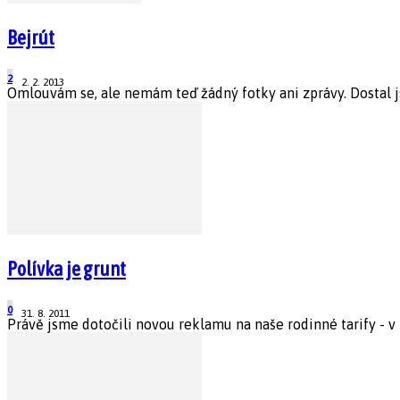
Bejrút
2
2. 2. 2013
Omlouvám se, ale nemám teď žádný fotky ani zprávy. Dostal j
Polívka je grunt
0
31. 8. 2011
Právě jsme dotočili novou reklamu na naše rodinné tarify - v tel