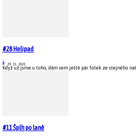
#28 Helipad
6
29. 11. 2021
Když už jsme u toho, dám sem ještě pár fotek ze stejného natáč
#11 Šplh po laně