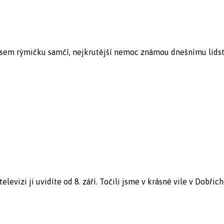
sem rýmičku samčí, nejkrutější nemoc známou dnešnímu lidstvu
evizi ji uvidíte od 8. září. Točili jsme v krásné vile v Dobřicho