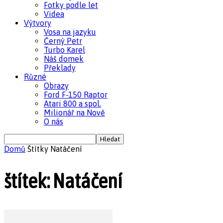
Fotky podle let
Videa
Výtvory
Vosa na jazyku
Černý Petr
Turbo Karel
Náš domek
Překlady
Různé
Obrazy
Ford F-150 Raptor
Atari 800 a spol.
Milionář na Nově
O nás
Domů
Štítky
Natáčení
štítek: Natáčení