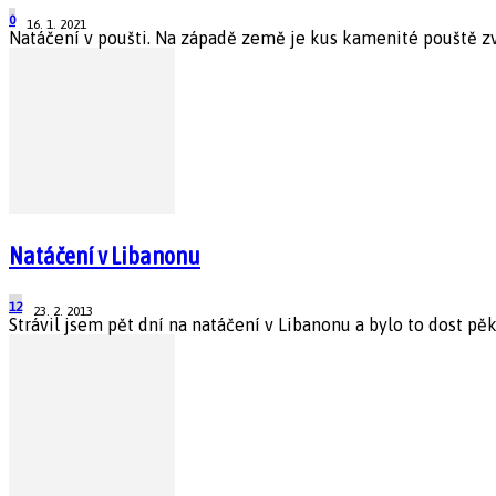
0
16. 1. 2021
Natáčení v poušti. Na západě země je kus kamenité pouště zv
Natáčení v Libanonu
12
23. 2. 2013
Strávil jsem pět dní na natáčení v Libanonu a bylo to dost pěk