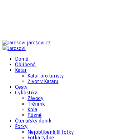
jarošovi.cz
Domů
Oblíbené
Katar
Katar pro turisty
Život v Kataru
Cesty
Cyklistika
Závody
Trénink
Kola
Různé
Čtenářský deník
Fotky
Nejoblíbenější fotky
Fotka týdne