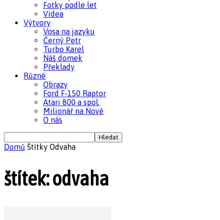
Fotky podle let
Videa
Výtvory
Vosa na jazyku
Černý Petr
Turbo Karel
Náš domek
Překlady
Různé
Obrazy
Ford F-150 Raptor
Atari 800 a spol.
Milionář na Nově
O nás
Domů
Štítky
Odvaha
štítek: odvaha