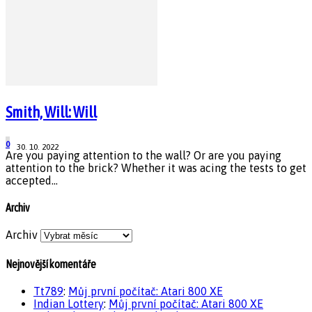
Smith, Will: Will
0
30. 10. 2022
Are you paying attention to the wall? Or are you paying
attention to the brick? Whether it was acing the tests to get
accepted...
Archiv
Archiv
Nejnovější komentáře
Tt789
:
Můj první počítač: Atari 800 XE
Indian Lottery
:
Můj první počítač: Atari 800 XE