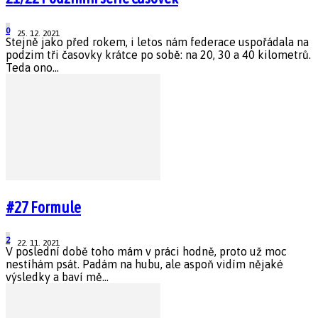
0
25. 12. 2021
Stejně jako před rokem, i letos nám federace uspořádala na
podzim tři časovky krátce po sobě: na 20, 30 a 40 kilometrů.
Teda ono...
#27 Formule
2
22. 11. 2021
V poslední době toho mám v práci hodně, proto už moc
nestíhám psát. Padám na hubu, ale aspoň vidím nějaké
výsledky a baví mě...