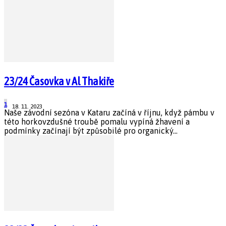
23/24 Časovka v Al Thakiře
1
18. 11. 2023
Naše závodní sezóna v Kataru začíná v říjnu, když pámbu v
této horkovzdušné troubě pomalu vypíná žhavení a
podmínky začínají být způsobilé pro organický...