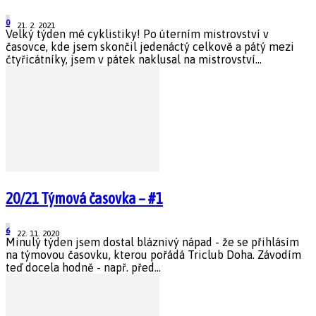
0
21. 2. 2021
Velký týden mé cyklistiky! Po úterním mistrovství v
časovce, kde jsem skončil jedenáctý celkově a pátý mezi
čtyřicátníky, jsem v pátek naklusal na mistrovství...
20/21 Týmová časovka – #1
6
22. 11. 2020
Minulý týden jsem dostal bláznivý nápad - že se přihlásím
na týmovou časovku, kterou pořádá Triclub Doha. Závodím
teď docela hodně - např. před...