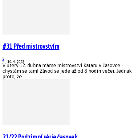
#31 Před mistrovstvím
4
10. 4. 2022
V úterý 12. dubna máme mistrovství Kataru v časovce -
chystám se tam! Závod se jede až od 8 hodin večer. Jednak
proto, že...
21/22 Podzimní série časovek