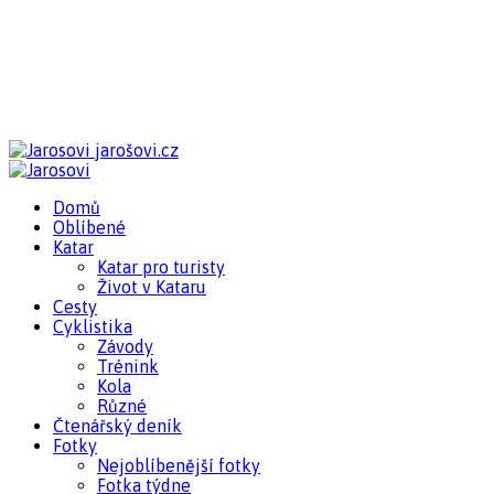
jarošovi.cz
Domů
Oblíbené
Katar
Katar pro turisty
Život v Kataru
Cesty
Cyklistika
Závody
Trénink
Kola
Různé
Čtenářský deník
Fotky
Nejoblíbenější fotky
Fotka týdne