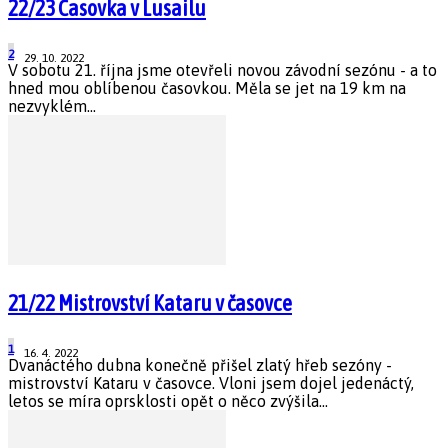
22/23 Časovka v Lusailu
2
29. 10. 2022
V sobotu 21. října jsme otevřeli novou závodní sezónu - a to
hned mou oblíbenou časovkou. Měla se jet na 19 km na
nezvyklém...
21/22 Mistrovství Kataru v časovce
1
16. 4. 2022
Dvanáctého dubna konečně přišel zlatý hřeb sezóny -
mistrovství Kataru v časovce. Vloni jsem dojel jedenáctý,
letos se míra oprsklosti opět o něco zvýšila...