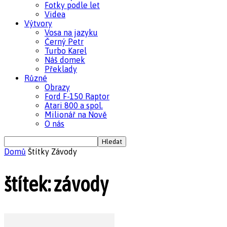
Fotky podle let
Videa
Výtvory
Vosa na jazyku
Černý Petr
Turbo Karel
Náš domek
Překlady
Různé
Obrazy
Ford F-150 Raptor
Atari 800 a spol.
Milionář na Nově
O nás
Domů
Štítky
Závody
štítek: závody