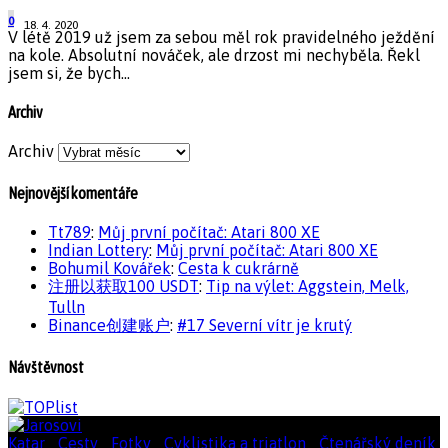
0
18. 4. 2020
V létě 2019 už jsem za sebou měl rok pravidelného ježdění
na kole. Absolutní nováček, ale drzost mi nechyběla. Řekl
jsem si, že bych...
Archiv
Archiv
Nejnovější komentáře
Tt789
:
Můj první počítač: Atari 800 XE
Indian Lottery
:
Můj první počítač: Atari 800 XE
Bohumil Kovářek
:
Cesta k cukrárně
注册以获取100 USDT
:
Tip na výlet: Aggstein, Melk,
Tulln
Binance创建账户
:
#17 Severní vítr je krutý
Návštěvnost
Katar
|
Cesty
|
Fotky
|
Cyklistika a triatlon
|
Čtenářský deník