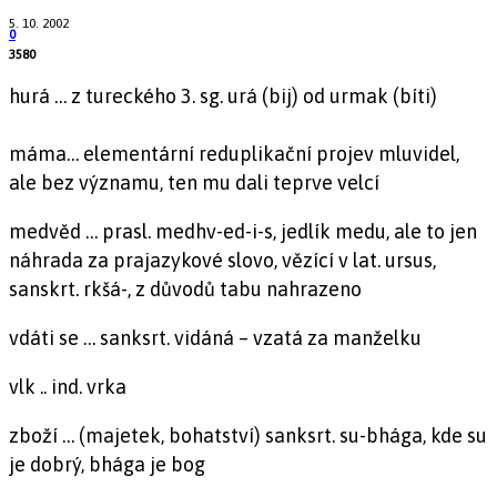
5. 10. 2002
0
3580
hurá … z tureckého 3. sg. urá (bij) od urmak (bíti)
máma… elementární reduplikační projev mluvidel,
ale bez významu, ten mu dali teprve velcí
medvěd … prasl. medhv-ed-i-s, jedlík medu, ale to jen
náhrada za prajazykové slovo, vězící v lat. ursus,
sanskrt. rkšá-, z důvodů tabu nahrazeno
vdáti se … sanksrt. vidáná – vzatá za manželku
vlk .. ind. vrka
zboží … (majetek, bohatství) sanksrt. su-bhága, kde su
je dobrý, bhága je bog