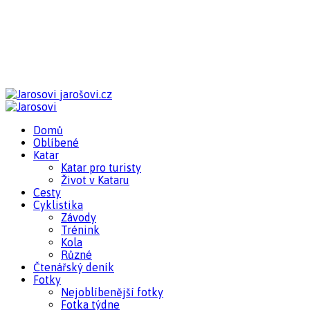
jarošovi.cz
Domů
Oblíbené
Katar
Katar pro turisty
Život v Kataru
Cesty
Cyklistika
Závody
Trénink
Kola
Různé
Čtenářský deník
Fotky
Nejoblíbenější fotky
Fotka týdne