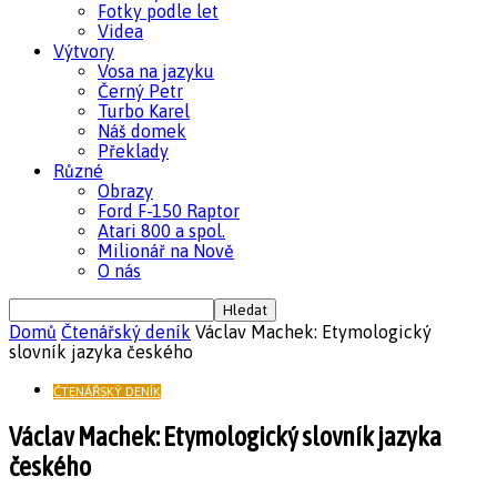
Fotky podle let
Videa
Výtvory
Vosa na jazyku
Černý Petr
Turbo Karel
Náš domek
Překlady
Různé
Obrazy
Ford F-150 Raptor
Atari 800 a spol.
Milionář na Nově
O nás
Domů
Čtenářský deník
Václav Machek: Etymologický
slovník jazyka českého
ČTENÁŘSKÝ DENÍK
Václav Machek: Etymologický slovník jazyka
českého