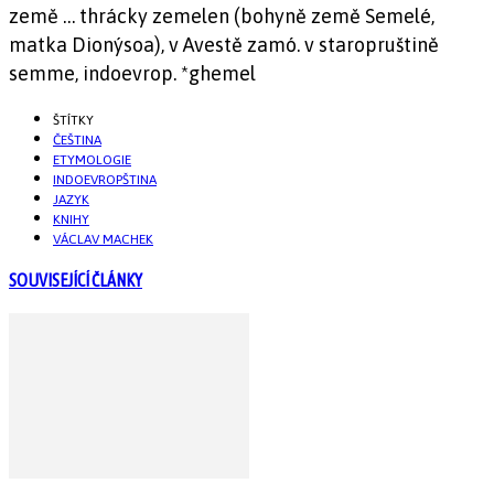
země … thrácky zemelen (bohyně země Semelé,
matka Dionýsoa), v Avestě zamó. v staropruštině
semme, indoevrop. *ghemel
ŠTÍTKY
ČEŠTINA
ETYMOLOGIE
INDOEVROPŠTINA
JAZYK
KNIHY
VÁCLAV MACHEK
SOUVISEJÍCÍ ČLÁNKY