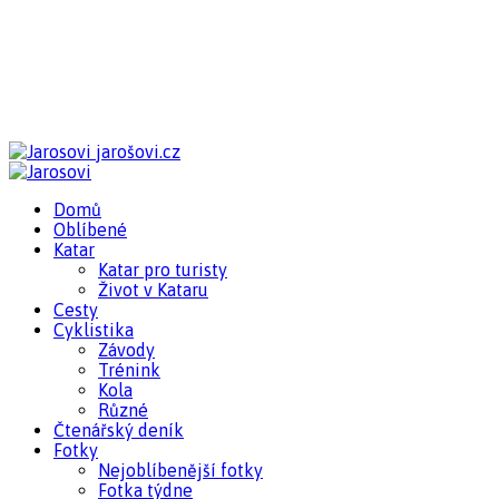
jarošovi.cz
Domů
Oblíbené
Katar
Katar pro turisty
Život v Kataru
Cesty
Cyklistika
Závody
Trénink
Kola
Různé
Čtenářský deník
Fotky
Nejoblíbenější fotky
Fotka týdne