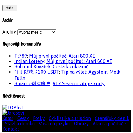
Archiv
Archiv
Nejnovější komentáře
Tt789
:
Můj první počítač: Atari 800 XE
Indian Lottery
:
Můj první počítač: Atari 800 XE
Bohumil Kovářek
:
Cesta k cukrárně
注册以获取100 USDT
:
Tip na výlet: Aggstein, Melk,
Tulln
Binance创建账户
:
#17 Severní vítr je krutý
Návštěvnost
Katar
|
Cesty
|
Fotky
|
Cyklistika a triatlon
|
Čtenářský deník
|
Stavba domku
|
Vosa na jazyku
|
Obrazy
|
Atari a počítače
|
Kontakt