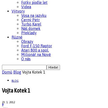
Fotky podle let
Videa
Výtvory
Vosa na jazyku
Černý Petr
Turbo Karel
Náš domek
Překlady
Různé
Obrazy
Ford F-150 Raptor
Atari 800 a spol.
Milionář na Nově
O nás
Domů
Blog
Vojta Kotek 1
BLOG
Vojta Kotek 1
23. 1. 2012
9