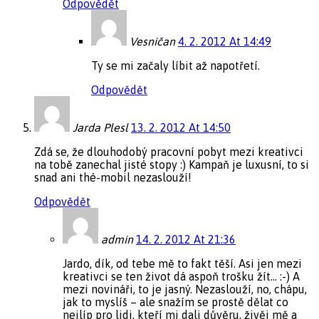
Odpovědět
Vesničan
4. 2. 2012 At 14:49
Ty se mi začaly líbit až napotřetí.
Odpovědět
Jarda Plesl
13. 2. 2012 At 14:50
Zdá se, že dlouhodobý pracovní pobyt mezi kreativci
na tobě zanechal jisté stopy :) Kampaň je luxusní, to si
snad ani thé-mobil nezaslouží!
Odpovědět
admin
14. 2. 2012 At 21:36
Jardo, dík, od tebe mě to fakt těší. Asi jen mezi
kreativci se ten život dá aspoň trošku žít… :-) A
mezi novináři, to je jasný. Nezaslouží, no, chápu,
jak to myslíš – ale snažím se prostě dělat co
nejlíp pro lidi, kteří mi dali důvěru, živěj mě a