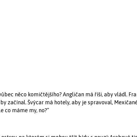
vůbec něco komičtějšího? Angličan má říši, aby vládl. 
by začínal. Švýcar má hotely, aby je spravoval, Mexičané
 ale co máme my, no?”