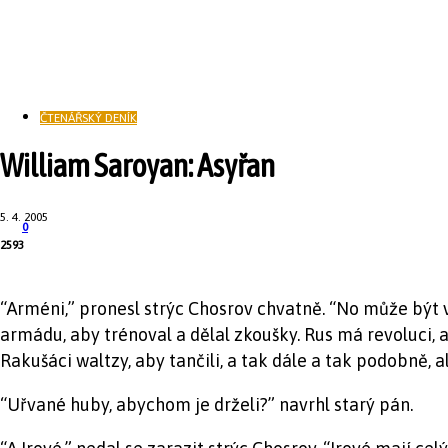
ČTENÁŘSKÝ DENÍK
William Saroyan: Asyřan
5. 4. 2005
0
2593
“Arméni,” pronesl strýc Chosrov chvatně. “No může být 
armádu, aby trénoval a dělal zkoušky. Rus má revoluci, a
Rakušáci waltzy, aby tančili, a tak dále a tak podobně,
“Uřvané huby, abychom je drželi?” navrhl starý pán.