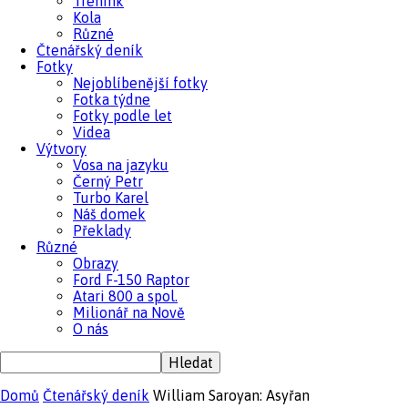
Trénink
Kola
Různé
Čtenářský deník
Fotky
Nejoblíbenější fotky
Fotka týdne
Fotky podle let
Videa
Výtvory
Vosa na jazyku
Černý Petr
Turbo Karel
Náš domek
Překlady
Různé
Obrazy
Ford F-150 Raptor
Atari 800 a spol.
Milionář na Nově
O nás
Domů
Čtenářský deník
William Saroyan: Asyřan