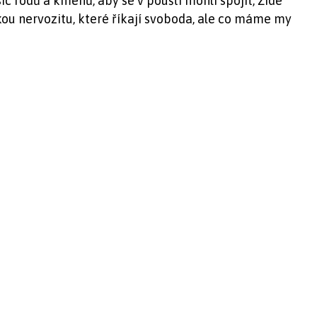
síc rodů a kmenů, aby se v poušti mohli spojit; Židé
ckou nervozitu, které říkají svoboda, ale co máme my