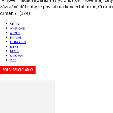
“A Irové,” nedal se zarazit strýc Chosrov, “Irové mají cel
zázračné děti, aby je posílali na koncertní turné, Cikán
Arméni?” (174)
ŠTÍTKY
AMERIČANI
ARMÉNI
BRITOVÉ
FRANCOUZI
KNIHY
NĚMCI
SAROYAN
ŽIDÉ
SOUVISEJÍCÍ ČLÁNKY