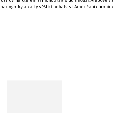
ý ostrov, na kterém si mohou třít bídu s nouzí; Arabové ti
i maringotky a karty věštící bohatství; Američani chroni