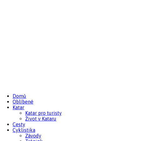
Domů
Oblíbené
Katar
Katar pro turisty
Život v Kataru
Cesty
Cyklistika
Závody