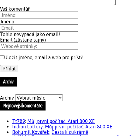
Váš komentář
Jméno
Tohle nevypadá jako email!
Email (zůstane tajný)
Uložit jméno, email a web pro příště
Archiv
Archiv
Nejnovější komentáře
Tt789
:
Můj první počítač: Atari 800 XE
Indian Lottery
:
Můj první počítač: Atari 800 XE
Bohumil Kovářek
:
Cesta k cukrárně