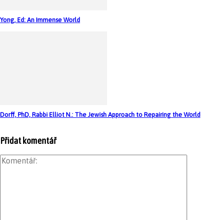
Yong, Ed: An Immense World
Dorff, PhD, Rabbi Elliot N.: The Jewish Approach to Repairing the World
Přidat komentář