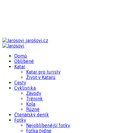
jarošovi.cz
Domů
Oblíbené
Katar
Katar pro turisty
Život v Kataru
Cesty
Cyklistika
Závody
Trénink
Kola
Různé
Čtenářský deník
Fotky
Nejoblíbenější fotky
Fotka týdne