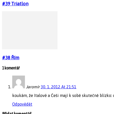
#39 Triatlon
#38 Řím
1 komentář
Jaromír
30. 1. 2012 At 21:51
koukám, že Italové a Češi mají k sobě skutečně blízko
Odpovědět
Přidat komentář