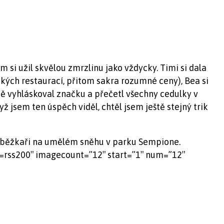
m si užil skvělou zmrzlinu jako vždycky. Timi si dala
kých restaurací, přitom sakra rozumné ceny), Bea si
dě vyhláskoval značku a přečetl všechny cedulky v
dyž jsem ten úspěch viděl, chtěl jsem ještě stejný trik
 i běžkaři na umělém sněhu v parku Sempione.
ss200″ imagecount=”12″ start=”1″ num=”12″