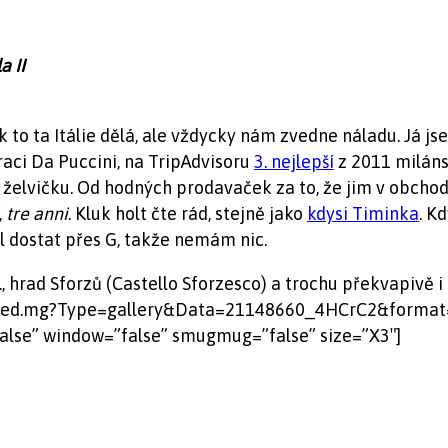
a II
 to ta Itálie dělá, ale vždycky nám zvedne náladu. Já jse
uraci Da Puccini, na TripAdvisoru
3. nejlepší
z 2011 miláns
 želvičku. Od hodných prodavaček za to, že jim v obcho
,
tre anni
. Kluk holt čte rád, stejně jako
kdysi Timinka
. K
l dostat přes G, takže nemám nic.
., hrad Sforzů (Castello Sforzesco) a trochu překvapivě
eed.mg?Type=gallery&Data=21148660_4HCrC2&format=r
false” window=”false” smugmug=”false” size=”X3″]