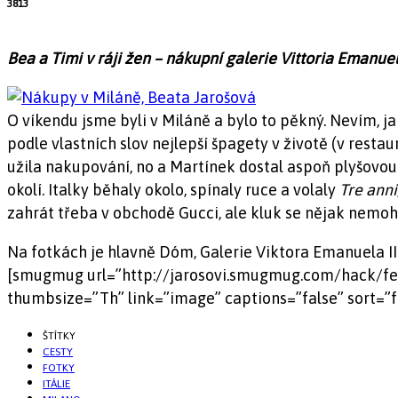
3813
Bea a Timi v ráji žen – nákupní galerie Vittoria Emanuel
O víkendu jsme byli v Miláně a bylo to pěkný. Nevím, jak
podle vlastních slov nejlepší špagety v životě (v resta
užila nakupování, no a Martínek dostal aspoň plyšovou
okolí. Italky běhaly okolo, spínaly ruce a volaly
Tre anni
zahrát třeba v obchodě Gucci, ale kluk se nějak nemoh
Na fotkách je hlavně Dóm, Galerie Viktora Emanuela II
[smugmug url=”http://jarosovi.smugmug.com/hack/f
thumbsize=”Th” link=”image” captions=”false” sort=”
ŠTÍTKY
CESTY
FOTKY
ITÁLIE