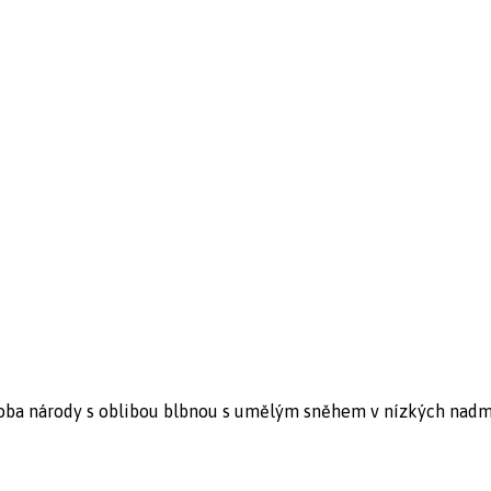
: oba národy s oblibou blbnou s umělým sněhem v nízkých nadm