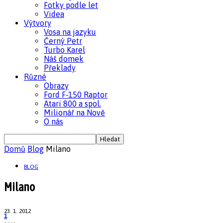
Fotky podle let
Videa
Výtvory
Vosa na jazyku
Černý Petr
Turbo Karel
Náš domek
Překlady
Různé
Obrazy
Ford F-150 Raptor
Atari 800 a spol.
Milionář na Nově
O nás
Domů
Blog
Milano
BLOG
Milano
23. 1. 2012
1