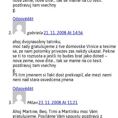
nova zeme, nove dite… tak se mame na co tesit.
pozdravuj tam vsechny
g.
Odpovědět
gabriela
21. 11. 2008 At 14:56
ahoj dvojnasobny tatinku,
moc tady gratulujeme z tve domovske Vinice a tesime
se, ze nam potomky privezes zas nekdy ukazat. Pekne
se ti to rozrusta a jestli to budes brat jako doted –
nova zeme, nove dite… tak se mame na co tesit.
pozdravuj tam vsechny
g.
PS tim jmenem si fakt dost prekvapil, ale mezi nami
neni nad stara osvedcena jmena
Odpovědět
Milan
23. 11. 2008 At 11:21
Ahoj Martine, Beo, Timi a Martínku moc Vám
gratulujeme. Posíláme Vám spoustu pozdravů z