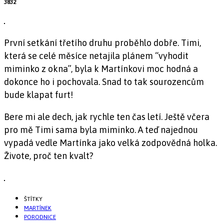
3832
První setkání třetího druhu proběhlo dobře. Timi,
která se celé měsíce netajila plánem “vyhodit
miminko z okna”, byla k Martínkovi moc hodná a
dokonce ho i pochovala. Snad to tak sourozencům
bude klapat furt!
Bere mi ale dech, jak rychle ten čas letí. Ještě včera
pro mě Timi sama byla miminko. A teď najednou
vypadá vedle Martínka jako velká zodpovědná holka.
Živote, proč ten kvalt?
ŠTÍTKY
MARTÍNEK
PORODNICE