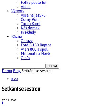
Fotky podle let
Videa
Výtvory
Vosa na jazyku
Černý Petr
Turbo Karel
Náš domek
Překlady
Různé
Obrazy
Ford F-150 Raptor
Atari 800 a spol.
Milionář na Nově
O nás
Domů
Blog
Setkání se sestrou
BLOG
Setkání se sestrou
17. 11. 2008
5