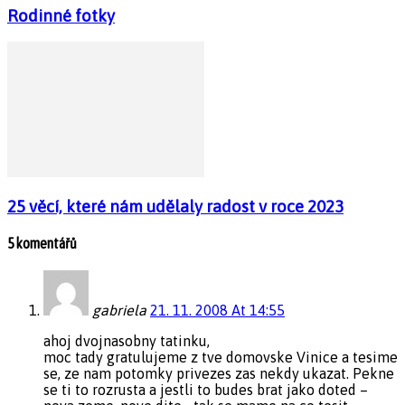
Rodinné fotky
25 věcí, které nám udělaly radost v roce 2023
5 komentářů
gabriela
21. 11. 2008 At 14:55
ahoj dvojnasobny tatinku,
moc tady gratulujeme z tve domovske Vinice a tesime
se, ze nam potomky privezes zas nekdy ukazat. Pekne
se ti to rozrusta a jestli to budes brat jako doted –