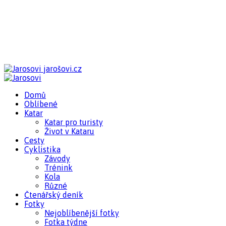
jarošovi.cz
Domů
Oblíbené
Katar
Katar pro turisty
Život v Kataru
Cesty
Cyklistika
Závody
Trénink
Kola
Různé
Čtenářský deník
Fotky
Nejoblíbenější fotky
Fotka týdne