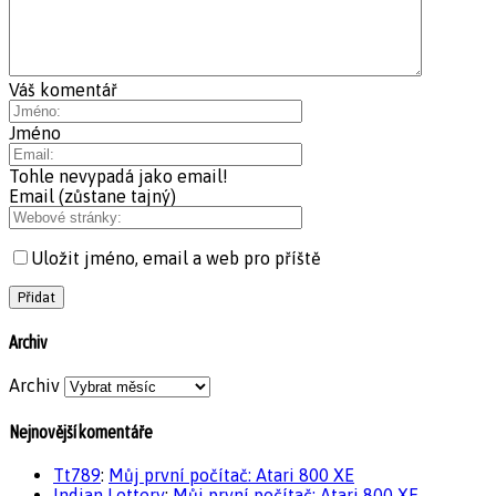
Váš komentář
Jméno
Tohle nevypadá jako email!
Email (zůstane tajný)
Uložit jméno, email a web pro příště
Archiv
Archiv
Nejnovější komentáře
Tt789
:
Můj první počítač: Atari 800 XE
Indian Lottery
:
Můj první počítač: Atari 800 XE