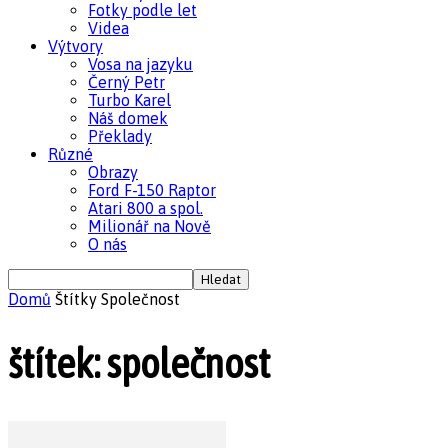
Fotky podle let
Videa
Výtvory
Vosa na jazyku
Černý Petr
Turbo Karel
Náš domek
Překlady
Různé
Obrazy
Ford F-150 Raptor
Atari 800 a spol.
Milionář na Nově
O nás
Domů
Štítky
Společnost
štítek: společnost