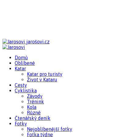
jarošovi.cz
Domů
Oblíbené
Katar
Katar pro turisty
Život v Kataru
Cesty
Cyklistika
Závody
Trénink
Kola
Různé
Čtenářský deník
Fotky
Nejoblíbenější fotky
Fotka týdne