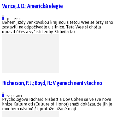
Vance, J. D.: Americká elegie
0
31. 3. 2018
Během jízdy venkovskou krajinou s tetou Wee se brzy ráno
zastavili na odpočívadle u silnice. Teta Wee si chtěla
upravit účes a vyčistit zuby. Strávila tak...
Richerson, P. J.; Boyd, R.: V genech není všechno
0
22. 10. 2013
Psychologové Richard Nisbett a Dov Cohen se ve své nové
knize Kultura cti (Culture of Honor) snaží dokázat, že jih je
mnohem násilnější, protože jižané mají...