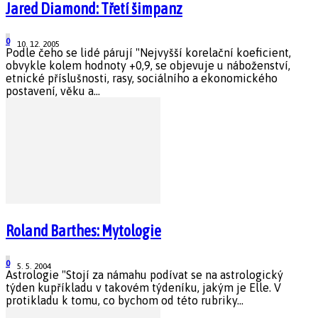
Jared Diamond: Třetí šimpanz
0
10. 12. 2005
Podle čeho se lidé párují "Nejvyšší korelační koeficient,
obvykle kolem hodnoty +0,9, se objevuje u náboženství,
etnické příslušnosti, rasy, sociálního a ekonomického
postavení, věku a...
Roland Barthes: Mytologie
0
5. 5. 2004
Astrologie "Stojí za námahu podívat se na astrologický
týden kupříkladu v takovém týdeníku, jakým je Elle. V
protikladu k tomu, co bychom od této rubriky...