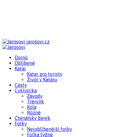
jarošovi.cz
Domů
Oblíbené
Katar
Katar pro turisty
Život v Kataru
Cesty
Cyklistika
Závody
Trénink
Kola
Různé
Čtenářský deník
Fotky
Nejoblíbenější fotky
Fotka týdne