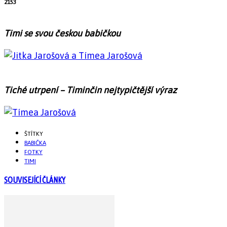
2153
Timi se svou českou babičkou
Tiché utrpení – Timinčin nejtypičtější výraz
ŠTÍTKY
BABIČKA
FOTKY
TIMI
SOUVISEJÍCÍ ČLÁNKY