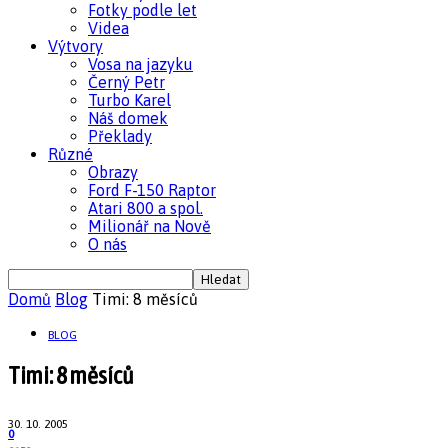
Fotky podle let
Videa
Výtvory
Vosa na jazyku
Černý Petr
Turbo Karel
Náš domek
Překlady
Různé
Obrazy
Ford F-150 Raptor
Atari 800 a spol.
Milionář na Nově
O nás
Domů
Blog
Timi: 8 měsíců
BLOG
Timi: 8 měsíců
30. 10. 2005
0