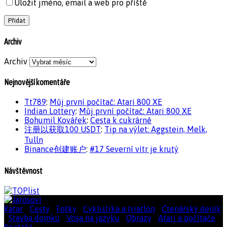
Uložit jméno, email a web pro příště
Archiv
Archiv
Nejnovější komentáře
Tt789
:
Můj první počítač: Atari 800 XE
Indian Lottery
:
Můj první počítač: Atari 800 XE
Bohumil Kovářek
:
Cesta k cukrárně
注册以获取100 USDT
:
Tip na výlet: Aggstein, Melk,
Tulln
Binance创建账户
:
#17 Severní vítr je krutý
Návštěvnost
Katar
|
Cesty
|
Fotky
|
Cyklistika a triatlon
|
Čtenářský deník
|
Stavba domku
|
Vosa na jazyku
|
Obrazy
|
Atari a počítače
|
Kontakt