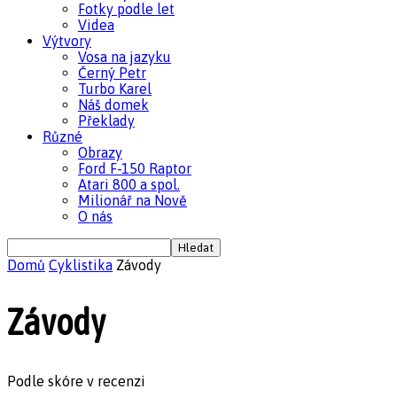
Fotky podle let
Videa
Výtvory
Vosa na jazyku
Černý Petr
Turbo Karel
Náš domek
Překlady
Různé
Obrazy
Ford F-150 Raptor
Atari 800 a spol.
Milionář na Nově
O nás
Domů
Cyklistika
Závody
Závody
Podle skóre v recenzi