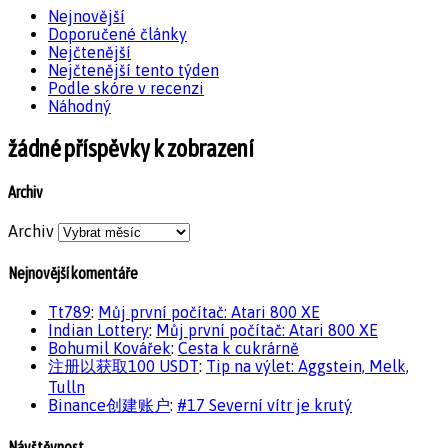
Nejnovější
Doporučené články
Nejčtenější
Nejčtenější tento týden
Podle skóre v recenzi
Náhodný
žádné příspěvky k zobrazení
Archiv
Archiv
Nejnovější komentáře
Tt789
:
Můj první počítač: Atari 800 XE
Indian Lottery
:
Můj první počítač: Atari 800 XE
Bohumil Kovářek
:
Cesta k cukrárně
注册以获取100 USDT
:
Tip na výlet: Aggstein, Melk,
Tulln
Binance创建账户
:
#17 Severní vítr je krutý
Návštěvnost