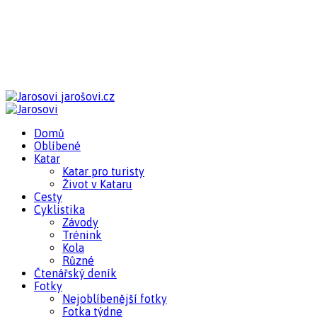
jarošovi.cz
Domů
Oblíbené
Katar
Katar pro turisty
Život v Kataru
Cesty
Cyklistika
Závody
Trénink
Kola
Různé
Čtenářský deník
Fotky
Nejoblíbenější fotky
Fotka týdne