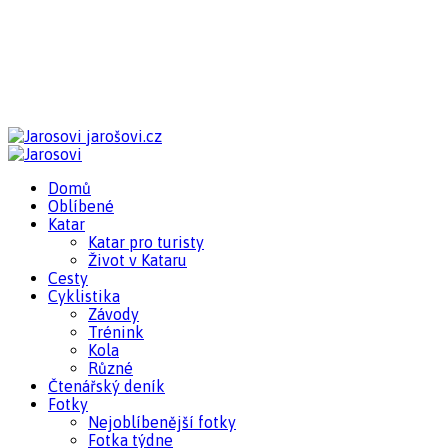
jarošovi.cz
Domů
Oblíbené
Katar
Katar pro turisty
Život v Kataru
Cesty
Cyklistika
Závody
Trénink
Kola
Různé
Čtenářský deník
Fotky
Nejoblíbenější fotky
Fotka týdne