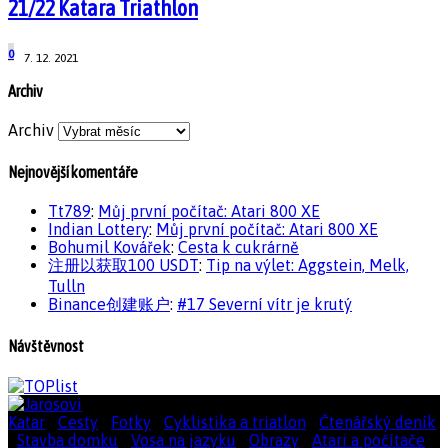
21/22 Katara Triathlon
0
7. 12. 2021
Archiv
Archiv
Nejnovější komentáře
Tt789
:
Můj první počítač: Atari 800 XE
Indian Lottery
:
Můj první počítač: Atari 800 XE
Bohumil Kovářek
:
Cesta k cukrárně
注册以获取100 USDT
:
Tip na výlet: Aggstein, Melk,
Tulln
Binance创建账户
:
#17 Severní vítr je krutý
Návštěvnost
Katar
|
Cesty
|
Fotky
|
Cyklistika a triatlon
|
Čtenářský deník
|
Stavba domku
|
Vosa na jazyku
|
Obrazy
|
Atari a počítače
|