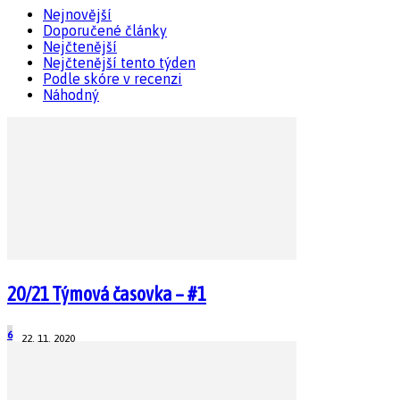
Nejnovější
Doporučené články
Nejčtenější
Nejčtenější tento týden
Podle skóre v recenzi
Náhodný
20/21 Týmová časovka – #1
6
22. 11. 2020