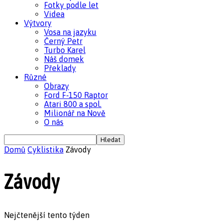
Fotky podle let
Videa
Výtvory
Vosa na jazyku
Černý Petr
Turbo Karel
Náš domek
Překlady
Různé
Obrazy
Ford F-150 Raptor
Atari 800 a spol.
Milionář na Nově
O nás
Domů
Cyklistika
Závody
Závody
Nejčtenější tento týden