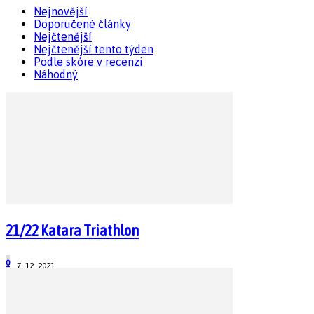
Nejnovější
Doporučené články
Nejčtenější
Nejčtenější tento týden
Podle skóre v recenzi
Náhodný
21/22 Katara Triathlon
0
7. 12. 2021