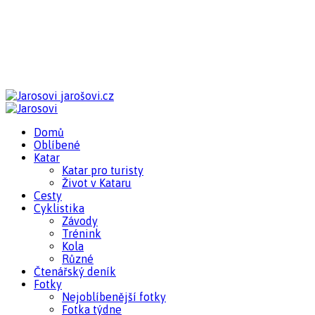
jarošovi.cz
Domů
Oblíbené
Katar
Katar pro turisty
Život v Kataru
Cesty
Cyklistika
Závody
Trénink
Kola
Různé
Čtenářský deník
Fotky
Nejoblíbenější fotky
Fotka týdne