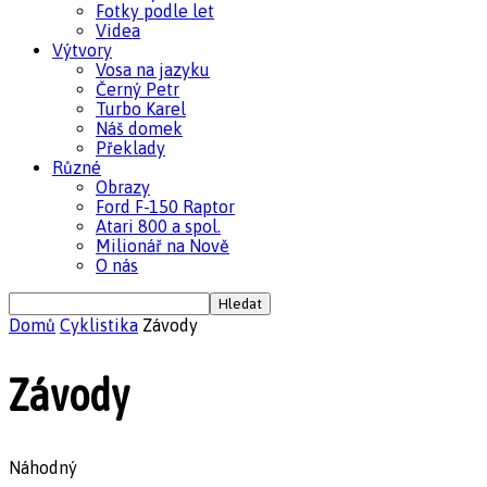
Fotky podle let
Videa
Výtvory
Vosa na jazyku
Černý Petr
Turbo Karel
Náš domek
Překlady
Různé
Obrazy
Ford F-150 Raptor
Atari 800 a spol.
Milionář na Nově
O nás
Domů
Cyklistika
Závody
Závody
Náhodný