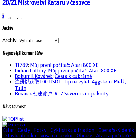
20/21 Mistrovství Kataru v časovce
3
28. 1. 2021
Archiv
Archiv
Nejnovější komentáře
Tt789
:
Můj první počítač: Atari 800 XE
Indian Lottery
:
Můj první počítač: Atari 800 XE
Bohumil Kovářek
:
Cesta k cukrárně
注册以获取100 USDT
:
Tip na výlet: Aggstein, Melk,
Tulln
Binance创建账户
:
#17 Severní vítr je krutý
Návštěvnost
Katar
|
Cesty
|
Fotky
|
Cyklistika a triatlon
|
Čtenářský deník
|
Stavba domku
|
Vosa na jazyku
|
Obrazy
|
Atari a počítače
|