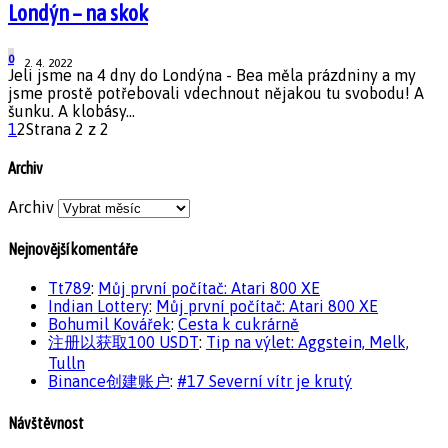
Londýn – na skok
0
2. 4. 2022
Jeli jsme na 4 dny do Londýna - Bea měla prázdniny a my
jsme prostě potřebovali vdechnout nějakou tu svobodu! A
šunku. A klobásy...
1
2
Strana 2 z 2
Archiv
Archiv
Nejnovější komentáře
Tt789
:
Můj první počítač: Atari 800 XE
Indian Lottery
:
Můj první počítač: Atari 800 XE
Bohumil Kovářek
:
Cesta k cukrárně
注册以获取100 USDT
:
Tip na výlet: Aggstein, Melk,
Tulln
Binance创建账户
:
#17 Severní vítr je krutý
Návštěvnost