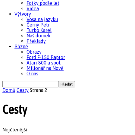
Fotky podle let
Videa
Výtvory
Vosa na jazyku
Černý Petr
Turbo Karel
Náš domek
Překlady
Různé
Obrazy
Ford F-150 Raptor
Atari 800 a spol.
Milionář na Nově
O nás
Domů
Cesty
Strana 2
Cesty
Nejčtenější