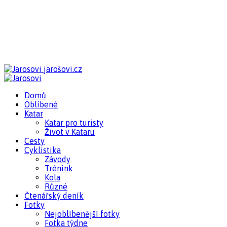
jarošovi.cz
Domů
Oblíbené
Katar
Katar pro turisty
Život v Kataru
Cesty
Cyklistika
Závody
Trénink
Kola
Různé
Čtenářský deník
Fotky
Nejoblíbenější fotky
Fotka týdne