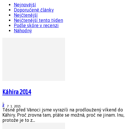
Nejnovější
Doporučené články
Nejčtenější
Nejčtenější tento týden
Podle skóre v recenzi
Náhodný
Káhira 2014
2
7. 1. 2015
Těsně před Vánoci jsme vyrazili na prodloužený víkend do
Káhiry. Proč zrovna tam, ptáte se možná, proč ne jinam. Inu,
protože je to z...