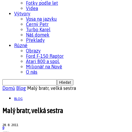
Fotky podle let
Videa
Výtvory
Vosa na jazyku
Černý Petr
Turbo Karel
Náš domek
Překlady
Různé
Obrazy
Ford F-150 Raptor
Atari 800 a spol.
Milionář na Nově
O nás
Domů
Blog
Malý bratr, velká sestra
BLOG
Malý bratr, velká sestra
28. 8. 2011
0