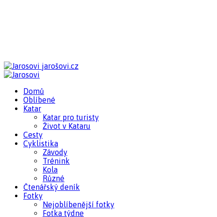
jarošovi.cz
Domů
Oblíbené
Katar
Katar pro turisty
Život v Kataru
Cesty
Cyklistika
Závody
Trénink
Kola
Různé
Čtenářský deník
Fotky
Nejoblíbenější fotky
Fotka týdne